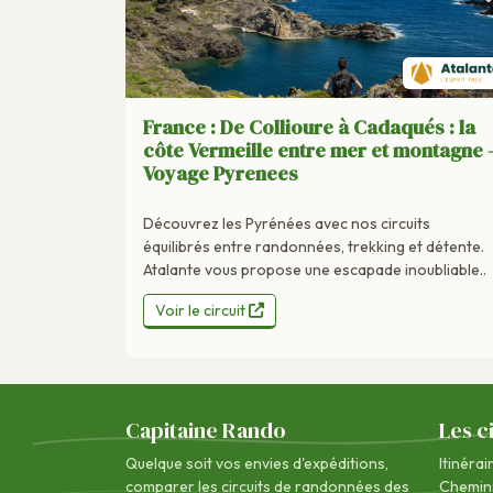
France : De Collioure à Cadaqués : la
côte Vermeille entre mer et montagne 
Voyage Pyrenees
Découvrez les Pyrénées avec nos circuits
équilibrés entre randonnées, trekking et détente.
Atalante vous propose une escapade inoubliable..
Voir le circuit
Capitaine Rando
Les c
Quelque soit vos envies d'expéditions,
Itinérai
comparer les circuits de randonnées des
Chemin