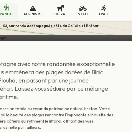
gnée côte du Go¨élo et Bréhar
RANDO
ALPINISME
CHEVAL
VÉLO
TRAIL
>
Séjour rando accompagnée côte du Go¨élo et Bréhar
etagne avec notre randonnée exceptionnelle
vous emmènera des plages dorées de Binic
 Plouha, en passant par une journée
Bréhat. Laissez-vous séduire par ce mélange
aritime.
 immersion totale au cœur du patrimoine naturel breton. Votre
l où la beauté des plages rencontre l'imposante silhouette des
rs côtiers qui rythment le littoral, offrant des vues
z nulle part ailleurs.