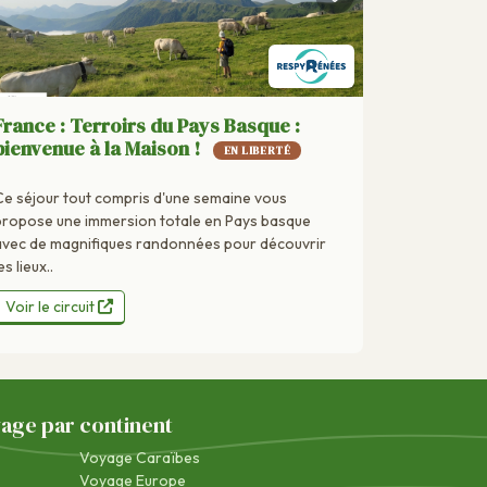
France : Terroirs du Pays Basque :
bienvenue à la Maison !
EN LIBERTÉ
Ce séjour tout compris d'une semaine vous
propose une immersion totale en Pays basque
avec de magnifiques randonnées pour découvrir
es lieux..
Voir le circuit
yage par continent
Voyage Caraïbes
Voyage Europe