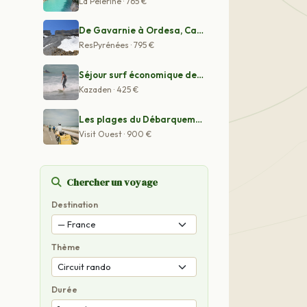
La Pèlerine · 765 €
De Gavarnie à Ordesa, Canyons et grands cirques, amphit
ResPyrénées · 795 €
Séjour surf économique de 8 jours à Tamraght, Morocco
Kazaden · 425 €
Les plages du Débarquement à vélo et le bocage normand
Visit Ouest · 900 €
Chercher un voyage
Destination
Thème
Durée