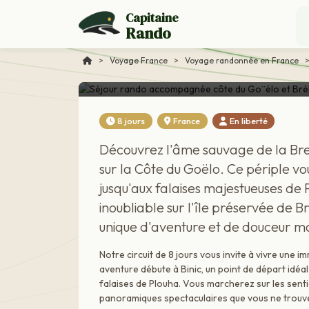
Voyage France
Capitaine
Rando
Séjour rando accompa
>
Voyage France
>
Voyage randonnée en France
CIRCUIT EN LIBERTÉ
8 jours
France
En liberté
Découvrez l'âme sauvage de la Br
sur la Côte du Goëlo. Ce périple 
jusqu'aux falaises majestueuses de
inoubliable sur l'île préservée de 
unique d'aventure et de douceur m
Notre circuit de 8 jours vous invite à vivre une
aventure débute à Binic, un point de départ idéa
falaises de Plouha. Vous marcherez sur les sentie
panoramiques spectaculaires que vous ne trouvere