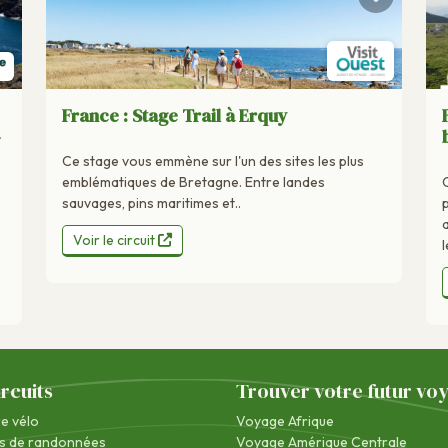
France : Stage Trail à Erquy
-
Ce stage vous emmène sur l'un des sites les plus
emblématiques de Bretagne. Entre landes
sauvages, pins maritimes et..
Voir le circuit
l
ircuits
Trouver votre futur vo
re vélo
Voyage Afrique
s de randonnées
Voyage Amérique Centrale