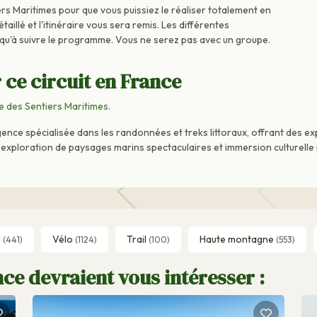
rs Maritimes pour que vous puissiez le réaliser totalement en
aillé et l'itinéraire vous sera remis. Les différentes
 qu'à suivre le programme. Vous ne serez pas avec un groupe.
 ce circuit en France
 des Sentiers Maritimes
.
nce spécialisée dans les randonnées et treks littoraux, offrant des e
ue exploration de paysages marins spectaculaires et immersion culturell
l
Vélo
Trail
Haute montagne
(441)
(1124)
(100)
(553)
ce devraient vous intéresser :