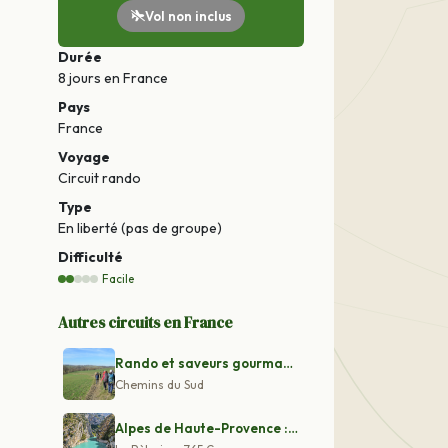
Vol non inclus
Durée
8 jours
en France
Pays
France
Voyage
Circuit rando
Type
En liberté (pas de groupe)
Difficulté
Facile
Autres circuits en France
Rando et saveurs gourmandes du Gers
Chemins du Sud
Alpes de Haute-Provence : Le Grand Canyon du Verdon