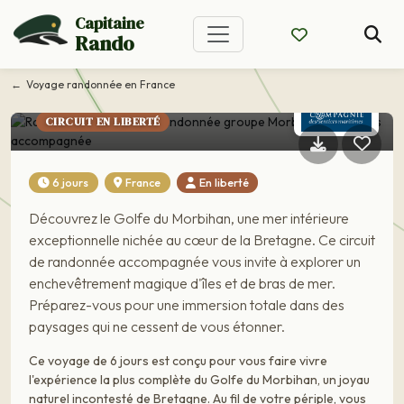
Randonnée Morbihan :
Capitaine
randonnée groupe
Rando
Morbihan et ses îles
Voyage randonnée en France
accompagnée
CIRCUIT EN LIBERTÉ
6 jours
France
En liberté
Découvrez le Golfe du Morbihan, une mer intérieure
exceptionnelle nichée au cœur de la Bretagne. Ce circuit
de randonnée accompagnée vous invite à explorer un
enchevêtrement magique d'îles et de bras de mer.
Préparez-vous pour une immersion totale dans des
paysages qui ne cessent de vous étonner.
Ce voyage de 6 jours est conçu pour vous faire vivre
l'expérience la plus complète du Golfe du Morbihan, un joyau
naturel incontesté de Bretagne. Au fil de votre périple, vous