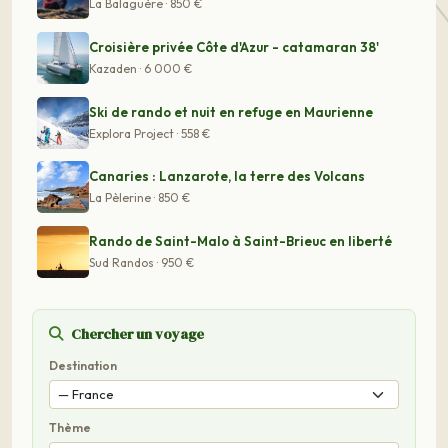
La Balaguère · 850 €
Croisière privée Côte d'Azur - catamaran 38'
Kazaden · 6 000 €
Ski de rando et nuit en refuge en Maurienne
Explora Project · 558 €
Canaries : Lanzarote, la terre des Volcans
La Pèlerine · 850 €
Rando de Saint-Malo à Saint-Brieuc en liberté
Sud Randos · 950 €
Chercher un voyage
Destination
Thème