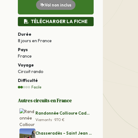
Vol non inclus
TÉLÉCHARGER LA FICHE
Durée
8 jours
en France
Pays
France
Voyage
Circuit rando
Difficulté
Facile
Autres circuits en France
Randonnée Collioure Cadaques : la côte catalane
Viamonts · 970 €
Chasseradès - Saint Jean du Gard