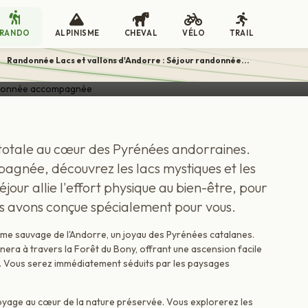
llons d'Andorre : Séjour randon
RANDO
ALPINISME
CHEVAL
VÉLO
TRAIL
>
Randonnée Lacs et vallons d'Andorre : Séjour randonnée...
 totale au cœur des Pyrénées andorraines.
agnée, découvrez les lacs mystiques et les
jour allie l'effort physique au bien-être, pour
us avons conçue spécialement pour vous.
rme sauvage de l'Andorre, un joyau des Pyrénées catalanes.
era à travers la Forêt du Bony, offrant une ascension facile
 Vous serez immédiatement séduits par les paysages
e voyage au cœur de la nature préservée. Vous explorerez les