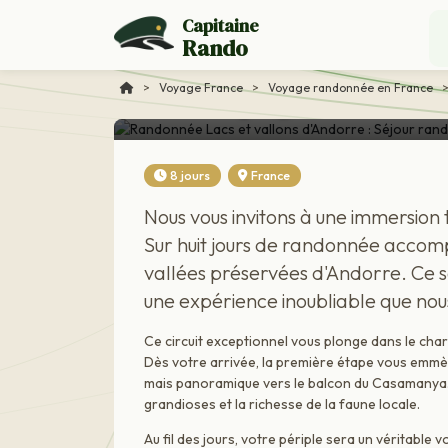
Voyage France
Capitaine
Rando
Randonnée Lacs et va
accompagnée
>
Voyage France
>
Voyage randonnée en France
8 jours
France
Nous vous invitons à une immersion
Sur huit jours de randonnée accomp
vallées préservées d'Andorre. Ce sé
une expérience inoubliable que no
Ce circuit exceptionnel vous plonge dans le cha
Dès votre arrivée, la première étape vous emmèn
mais panoramique vers le balcon du Casamanya.
grandioses et la richesse de la faune locale.
Au fil des jours, votre périple sera un véritabl