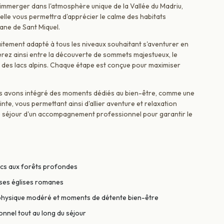
immerger dans l'atmosphère unique de la Vallée du Madriu,
elle vous permettra d'apprécier le calme des habitats
mane de Sant Miquel.
tement adapté à tous les niveaux souhaitant s'aventurer en
erez ainsi entre la découverte de sommets majestueux, le
nt des lacs alpins. Chaque étape est conçue pour maximiser
Nous avons intégré des moments dédiés au bien-être, comme une
e, vous permettant ainsi d'allier aventure et relaxation
re séjour d'un accompagnement professionnel pour garantir le
acs aux forêts profondes
c ses églises romanes
rt physique modéré et moments de détente bien-être
nnel tout au long du séjour