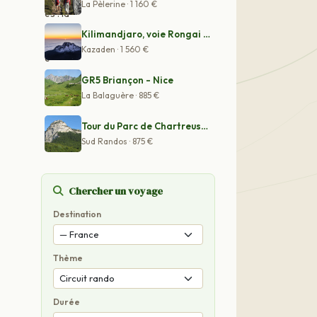
La Pèlerine · 1 160 €
Kilimandjaro, voie Rongai - Ascension privatisée
Kazaden · 1 560 €
GR5 Briançon - Nice
La Balaguère · 885 €
Tour du Parc de Chartreuse accompagné en gîte
Sud Randos · 875 €
Chercher un voyage
Destination
Thème
Durée