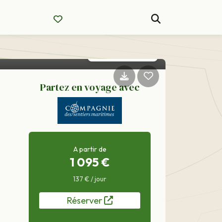
née
Partez en voyage avec
A partir de
1 095 €
137 € / jour
Réserver