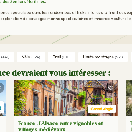
 des Sentiers Maritimes
.
nce spécialisée dans les randonnées et treks littoraux, offrant des e
ue exploration de paysages marins spectaculaires et immersion culturell
l
Vélo
Trail
Haute montagne
(441)
(1124)
(100)
(553)
ce devraient vous intéresser :
France : L'Alsace entre vignobles et
villages médiévaux