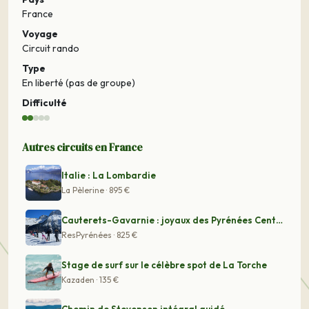
France
Voyage
Circuit rando
Type
En liberté (pas de groupe)
Difficulté
Autres circuits en France
Italie : La Lombardie
La Pèlerine · 895 €
Cauterets-Gavarnie : joyaux des Pyrénées Centrales et P
ResPyrénées · 825 €
Stage de surf sur le célèbre spot de La Torche
Kazaden · 135 €