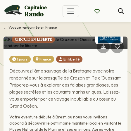
Randonnée La
Capitaine
presqu'île de Crozon et
Rando
Ouessant : Séjour
Voyage randonnée en France
randonnée liberté
CIRCUIT EN LIBERTÉ
1 jours
France
En liberté
Découvrez l'âme sauvage de la Bretagne avec notre
randonnée sur la presqu'île de Crozon et l'île d'Ouessant.
Préparez-vous à explorer des falaises grandioses, des
plages secrètes et les courants marins uniques. Laissez-
vous emporter par ce voyage inoubliable au cœur du
Grand Océan.
Votre aventure débute à Brest, où nous vous invitons
d'abord à découvrir le patrimoine maritime local en visitant le
Musée National de la Marine et ses environs. Après votre