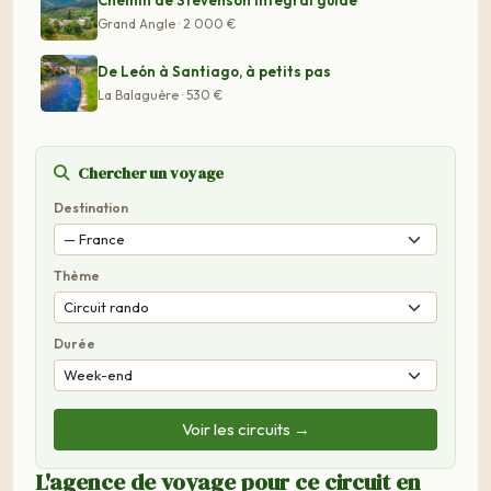
Chemin de Stevenson intégral guidé
Grand Angle · 2 000 €
De León à Santiago, à petits pas
La Balaguère · 530 €
Chercher un voyage
Destination
Thème
Durée
Voir les circuits →
L'agence de voyage pour ce circuit en