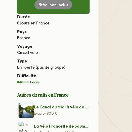
Vol non inclus
Durée
8 jours
en France
Pays
France
Voyage
Circuit vélo
Type
En liberté (pas de groupe)
Difficulté
Facile
Autres circuits en France
Le Canal du Midi à vélo de Montpellier à Toulouse
Evazio · 900 €
La Vélo Francette de Saumur à Niort