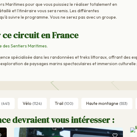
rs Maritimes pour que vous puissiez le réaliser totalement en
aillé et l'itinéraire vous sera remis. Les différentes
 qu'à suivre le programme. Vous ne serez pas avec un groupe.
 ce circuit en France
 des Sentiers Maritimes
.
nce spécialisée dans les randonnées et treks littoraux, offrant des e
ue exploration de paysages marins spectaculaires et immersion culturell
l
Vélo
Trail
Haute montagne
(441)
(1124)
(100)
(553)
ce devraient vous intéresser :