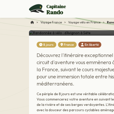
Capitaine
Rando
Voyage France
Randonnée à vélo : d
>
Voyage France
>
Voyage vélo en France
>
Rand
8 jours
France
En liberté
Découvrez l'itinéraire exceptionnel
circuit d'aventure vous emmènera à
la France, suivant le cours majest
pour une immersion totale entre hi
méditerranéens.
Ce périple de 8 jours est une véritable célébrati
Vous commencerez votre aventure en suivant le t
de la rivière et de ses berges verdoyantes. L'it
avec la douceur des parcours cyclables aménag