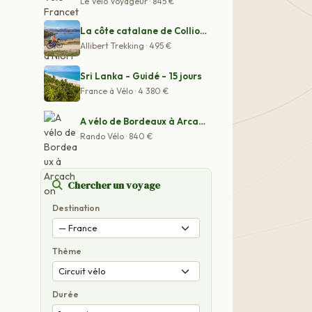
Le Vélo Voyageur · 845 €
La côte catalane de Collioure à Figuerés à vélo
Allibert Trekking · 495 €
Sri Lanka - Guidé - 15 jours
France à Vélo · 4 380 €
A vélo de Bordeaux à Arcachon
Rando Vélo · 840 €
Chercher un voyage
Destination
Thème
Durée