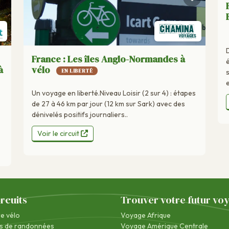
France : Les îles Anglo-Normandes à
à
vélo
EN LIBERTÉ
Un voyage en liberté.Niveau Loisir (2 sur 4) : étapes
de 27 à 46 km par jour (12 km sur Sark) avec des
dénivelés positifs journaliers..
Voir le circuit
ircuits
Trouver votre futur vo
re vélo
Voyage Afrique
s de randonnées
Voyage Amérique Centrale