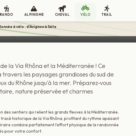
RANDO
ALPINISME
CHEVAL
VÉLO
TRAIL
'Avignon à Sète
onnée à vélo : d'Avignon à Sète
CIRCUIT EN LIBERTÉ
 de la Via Rhôna et la Méditerranée ! Ce
 travers les paysages grandioses du sud de
ueux du Rhône jusqu'à la mer. Préparez-vous
stoire, nature préservée et charmes
on des sentiers qui relient les grands fleuves à la Méditerranée.
racé historique de la Via Rhôna, profitant du rythme apaisant
inéraire combine parfaitement l'effort physique de la randonnée
és pour votre confort.