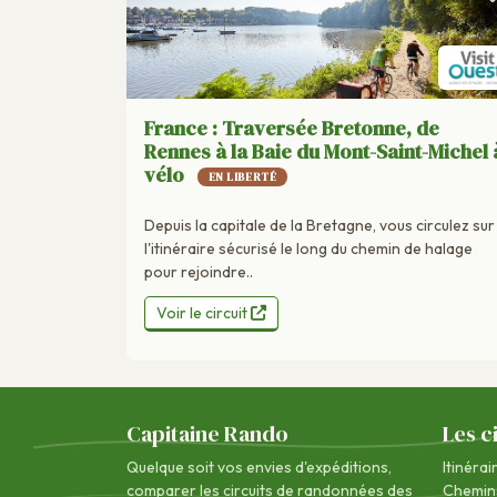
France : Traversée Bretonne, de
Rennes à la Baie du Mont-Saint-Michel 
vélo
EN LIBERTÉ
Depuis la capitale de la Bretagne, vous circulez sur
l'itinéraire sécurisé le long du chemin de halage
pour rejoindre..
Voir le circuit
Capitaine Rando
Les c
Quelque soit vos envies d'expéditions,
Itinérai
comparer les circuits de randonnées des
Chemin