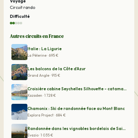
Voyage
Circuit rando
Difficulté
Autres circuits en France
Italie : La Ligurie
La Pèlerine · 695 €
Les balcons de la Côte d'Azur
Grand Angle · 915 €
Croisière cabine Seychelles Silhouette - catamaran 62'
Kazaden · 1 728 €
Chamonix : Ski de randonnée face au Mont Blanc
Explora Project · 684 €
Randonnée dans les vignobles bordelais de Saint-Emilion
Evazio · 1 035 €