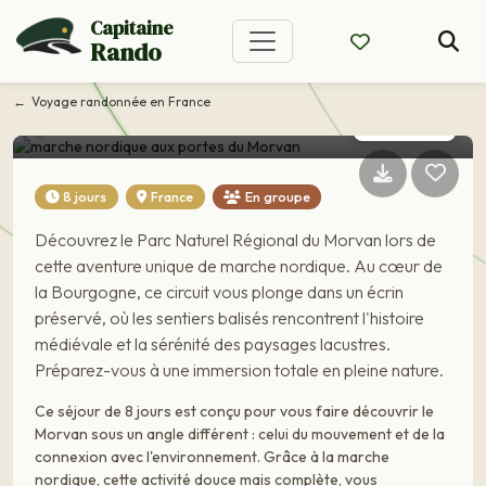
Capitaine
Rando
Voyage France
marche nordique aux
Voyage randonnée en France
portes du Morvan
8 jours
France
En groupe
Découvrez le Parc Naturel Régional du Morvan lors de
cette aventure unique de marche nordique. Au cœur de
la Bourgogne, ce circuit vous plonge dans un écrin
préservé, où les sentiers balisés rencontrent l'histoire
médiévale et la sérénité des paysages lacustres.
Préparez-vous à une immersion totale en pleine nature.
Ce séjour de 8 jours est conçu pour vous faire découvrir le
Morvan sous un angle différent : celui du mouvement et de la
connexion avec l'environnement. Grâce à la marche
nordique, cette activité douce mais complète, vous