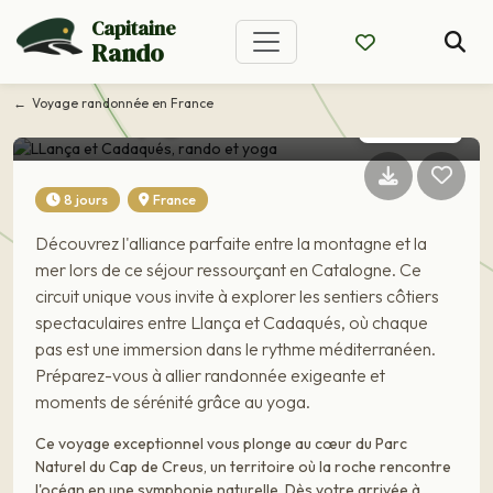
Capitaine
Rando
Voyage France
LLança et Cadaqués,
Voyage randonnée en France
rando et yoga
8 jours
France
Découvrez l'alliance parfaite entre la montagne et la
mer lors de ce séjour ressourçant en Catalogne. Ce
circuit unique vous invite à explorer les sentiers côtiers
spectaculaires entre Llança et Cadaqués, où chaque
pas est une immersion dans le rythme méditerranéen.
Préparez-vous à allier randonnée exigeante et
moments de sérénité grâce au yoga.
Ce voyage exceptionnel vous plonge au cœur du Parc
Naturel du Cap de Creus, un territoire où la roche rencontre
l'océan en une symphonie naturelle. Dès votre arrivée à