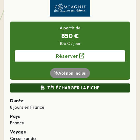
A partir de
850 €
106 € / jour
Réserver
Vol non inclus
TÉLÉCHARGER LA FICHE
Durée
8 jours
en France
Pays
France
Voyage
Circuit rando