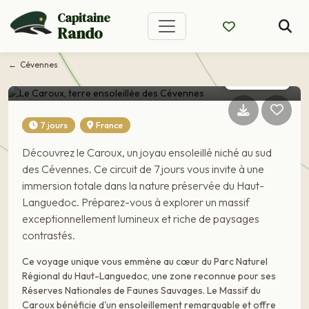
Voyage France
Capitaine
Rando
Le Caroux, terre
ensoleillée des
Cévennes
Cévennes
7 jours
France
Découvrez le Caroux, un joyau ensoleillé niché au sud
des Cévennes. Ce circuit de 7 jours vous invite à une
immersion totale dans la nature préservée du Haut-
Languedoc. Préparez-vous à explorer un massif
exceptionnellement lumineux et riche de paysages
contrastés.
Ce voyage unique vous emmène au cœur du Parc Naturel
Régional du Haut-Languedoc, une zone reconnue pour ses
Réserves Nationales de Faunes Sauvages. Le Massif du
Caroux bénéficie d'un ensoleillement remarquable et offre