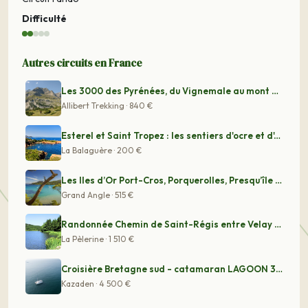
Difficulté
Autres circuits en France
Les 3000 des Pyrénées, du Vignemale au mont Perdu
Allibert Trekking · 840 €
Esterel et Saint Tropez : les sentiers d'ocre et d'Azur
La Balaguère · 200 €
Les Iles d’Or Port-Cros, Porquerolles, Presqu’île de Gi
Grand Angle · 515 €
Randonnée Chemin de Saint-Régis entre Velay et Vivarais
La Pèlerine · 1 510 €
Croisière Bretagne sud - catamaran LAGOON 380
Kazaden · 4 500 €