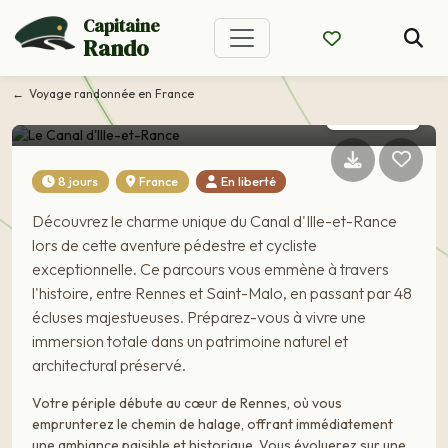
Capitaine
Rando
Voyage France
Le Canal d'Ille-et-Rance
Voyage randonnée en France
CIRCUIT EN LIBERTÉ
8 jours
France
En liberté
Découvrez le charme unique du Canal d'Ille-et-Rance
lors de cette aventure pédestre et cycliste
exceptionnelle. Ce parcours vous emmène à travers
l'histoire, entre Rennes et Saint-Malo, en passant par 48
écluses majestueuses. Préparez-vous à vivre une
immersion totale dans un patrimoine naturel et
architectural préservé.
Votre périple débute au cœur de Rennes, où vous
emprunterez le chemin de halage, offrant immédiatement
une ambiance paisible et historique. Vous évoluerez sur une