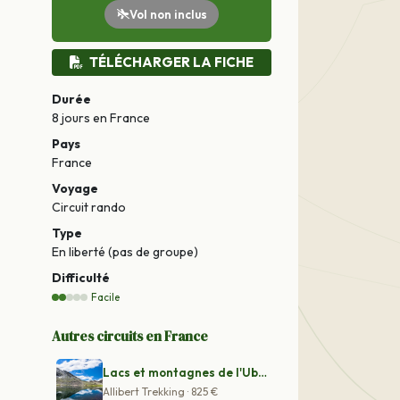
Vol non inclus
TÉLÉCHARGER LA FICHE
Durée
8 jours
en France
Pays
France
Voyage
Circuit rando
Type
En liberté (pas de groupe)
Difficulté
Facile
Autres circuits en France
Lacs et montagnes de l'Ubaye
Allibert Trekking · 825 €