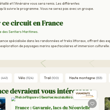
aillé et l'itinéraire vous sera remis. Les différentes
 qu'à suivre le programme. Vous ne serez pas avec un groupe.
 ce circuit en France
 des Sentiers Maritimes
.
nce spécialisée dans les randonnées et treks littoraux, offrant des e
ue exploration de paysages marins spectaculaires et immersion culturell
l
Vélo
Trail
Haute montagne
(441)
(1124)
(100)
(553)
ce devraient vous intéresser :
France : Gavarnie, lacs du Néouvielle