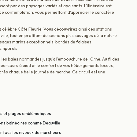
assant par des paysages variés et apaisants. L’itinéraire est
e contemplation, vous permettant d'apprécier le caractère
a célèbre Côte Fleurie. Vous découvrirez ainsi des stations
ville, tout en profitant de sections plus sauvages où la nature
ages marins exceptionnels, bordés de falaises
temporels.
les baies normandes jusqu'à l’embouchure de l’Orne. Au fil des
n parcouru à pied et le confort de vos hébergements locaux,
rès chaque belle journée de marche. Ce circuit est une
es et plages emblématiques
ions balnéaires comme Deauville
r tous les niveaux de marcheurs