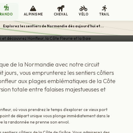
s de Normandie dès aujourd’hui 
RANDO
ALPINISME
CHEVAL
VÉLO
TRAIL
rie et la Baie
>
Explorez les sentiers de Normandie dès aujourd’hui et...
CIRCUIT EN LIBERTÉ
que de la Normandie avec notre circuit
 jours, vous emprunterez les sentiers côtiers
Honfleur aux plages emblématiques de la Côte
ion totale entre falaises majestueuses et
nfleur, où vous prendrez le temps d'explorer ce vieux port
Ce point de départ unique vous plonge immédiatement dans le
ue la randonnée ne prenne son envol.
s sentiers côtiers de la Côte de Grâce. Vous admirerez des