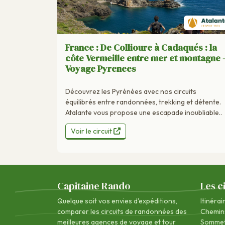
France : De Collioure à Cadaqués : la
côte Vermeille entre mer et montagne 
Voyage Pyrenees
Découvrez les Pyrénées avec nos circuits
équilibrés entre randonnées, trekking et détente.
Atalante vous propose une escapade inoubliable..
Voir le circuit
Capitaine Rando
Les c
Quelque soit vos envies d'expéditions,
Itinérai
comparer les circuits de randonnées des
Chemin
meilleures agences de voyage
et tour
Sommet