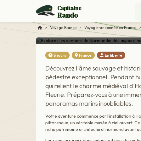
Voyage France
Capitaine
Rando
Explorez les sentier
Honfleur, la Côte Fleu
>
Voyage France
>
Voyage randonnée en France
8 jours
France
En liberté
Découvrez l'âme sauvage et histori
pédestre exceptionnel. Pendant huit
qui relient le charme médiéval d'
Fleurie. Préparez-vous à une immers
panoramas marins inoubliables.
Votre aventure commence par l'installation à Ho
pittoresque, un véritable musée à ciel ouvert. 
riche patrimoine architectural normand avant q
Les premiers jours vous mèneront ensuite sur le