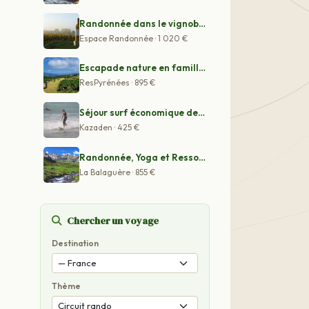
Randonnée dans le vignoble bordelais
Espace Randonnée · 1 020 €
Escapade nature en famille : aventures et découvertes a
ResPyrénées · 895 €
Séjour surf économique de 8 jours à Tamraght, Morocco
Kazaden · 425 €
Randonnée, Yoga et Ressourcement, les Merveilles de la
La Balaguère · 855 €
Chercher un voyage
Destination
Thème