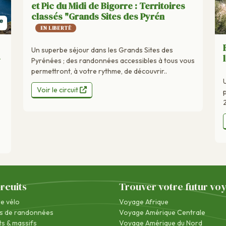
et Pic du Midi de Bigorre : Territoires
classés "Grands Sites des Pyrén
EN LIBERTÉ
Un superbe séjour dans les Grands Sites des
-
Pyrénées ; des randonnées accessibles à tous vous
permettront, à votre rythme, de découvrir..
Voir le circuit
ircuits
Trouver votre futur vo
re vélo
Voyage Afrique
s de randonnées
Voyage Amérique Centrale
s & massifs
Voyage Amérique du Nord