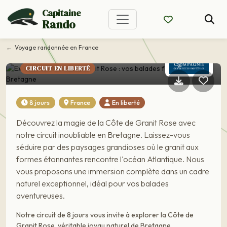
Explorez la Côte de
Capitaine
Granit Rose : vos
Rando
balades faciles en
Voyage randonnée en France
Bretagne
CIRCUIT EN LIBERTÉ
8 jours
France
En liberté
Découvrez la magie de la Côte de Granit Rose avec
notre circuit inoubliable en Bretagne. Laissez-vous
séduire par des paysages grandioses où le granit aux
formes étonnantes rencontre l'océan Atlantique. Nous
vous proposons une immersion complète dans un cadre
naturel exceptionnel, idéal pour vos balades
aventureuses.
Notre circuit de 8 jours vous invite à explorer la Côte de
Granit Rose, véritable joyau naturel de Bretagne.