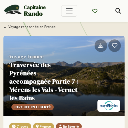
Capitaine
Rando
Voyage randonnée en France
Voyage France
Traversée des
Pyrénées
accompagnée Partie 7 :
Mérens les Vals - Vernet
les Bains
CIRCUIT EN LIBERTÉ
7 jours
France
En liberté