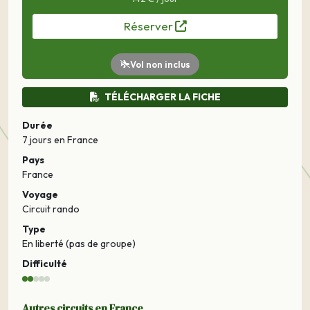
Réserver
Vol non inclus
TÉLÉCHARGER LA FICHE
Durée
7 jours
en France
Pays
France
Voyage
Circuit rando
Type
En liberté (pas de groupe)
Difficulté
Autres circuits en France