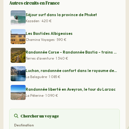
Autres circuits en France
Séjour surf dans la province de Phuket
Kazaden · 420 €
Les Bastides Albigeoises
Chamina Voyages · 590 €
Randonnée Corse - Randonnée Bastia - trains de Corse
Terres d'aventure · 1 340 €
Luchon, randonnée confort dans le royaume des géants
La Balaguère · 1 085 €
Randonnée liberté en Aveyron, le tour du Larzac
La Pèlerine · 1 090 €
Chercher un voyage
Destination