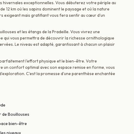
 hivernales exceptionnelles. Vous débuterez votre périple au
de 12 km où les sapins dominent le paysage et où la nature
rs exigeant mais gratifiant vous fera sentir au cœur d'un
uillouses et les étangs de la Pradeille. Vous vivrez une
e qui vous permettra de découvrir la richesse ornithologique
rvées. Le niveau est adapté, garantissant à chacun un plaisir
parfaitement l'effort physique et le bien-être. Votre
ure un confort optimal avec son espace remise en forme, vous
d’exploration. C'est la promesse d'une parenthèse enchantée
ude
r de Bouillouses
pace bien-être
 les niveaux