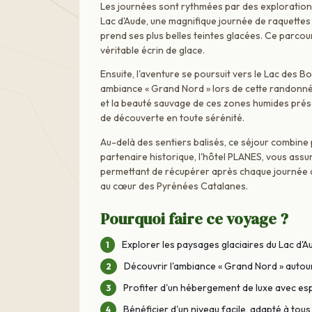
Les journées sont rythmées par des explorations
Lac d'Aude, une magnifique journée de raquettes 
prend ses plus belles teintes glacées. Ce parcou
véritable écrin de glace.
Ensuite, l'aventure se poursuit vers le Lac des Bo
ambiance « Grand Nord » lors de cette randonné
et la beauté sauvage de ces zones humides prése
de découverte en toute sérénité.
Au-delà des sentiers balisés, ce séjour combine 
partenaire historique, l'hôtel PLANES, vous ass
permettant de récupérer après chaque journée 
au cœur des Pyrénées Catalanes.
Pourquoi faire ce voyage ?
Explorer les paysages glaciaires du Lac d'A
Découvrir l'ambiance « Grand Nord » autou
Profiter d'un hébergement de luxe avec es
Bénéficier d'un niveau facile, adapté à tous