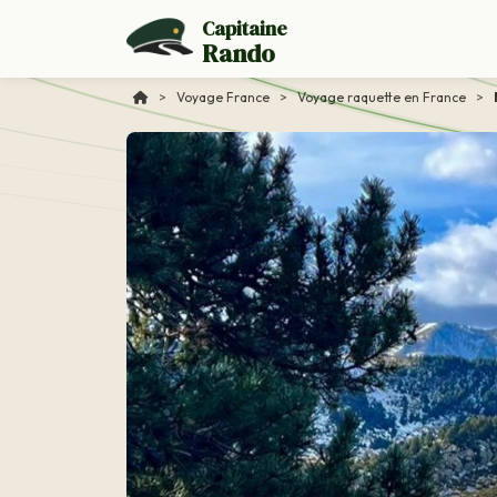
Capitaine
Rando
>
Voyage France
>
Voyage raquette en France
>