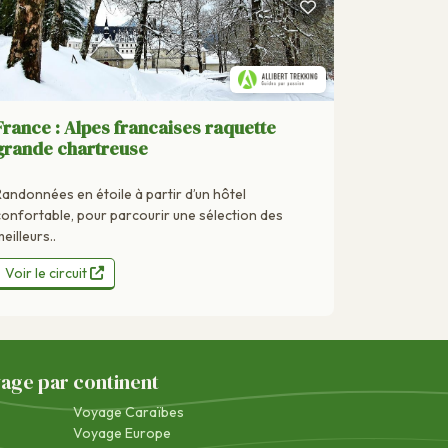
France : Alpes francaises raquette
grande chartreuse
Randonnées en étoile à partir d’un hôtel
confortable, pour parcourir une sélection des
eilleurs..
Voir le circuit
yage par continent
Voyage Caraïbes
Voyage Europe