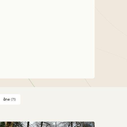
âne
(71)