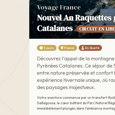
Voyage France
Nouvel An Raquettes 
Catalanes
CIRCUIT EN LIB
5 jours
France
En liberté
Découvrez l'appel de la montagne a
Pyrénées Catalanes. Ce séjour de 5 
entre nature préservée et confort
expérience hivernale unique, où ra
des paysages majestueux.
Votre aventure commence par un transfert fluid
Saillagouse, le cœur battant du Parc Naturel Régio
immédiatement plongés dans l'ambiance montagn