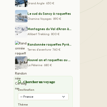
Grand Angle · 630 €
Le sud du Sancy à raquettes
Chamina Voyages · 890 €
Montagnes du Val d'Aran à raquettes
Allibert Trekking · 800 €
Randonnée raquettes Pyrénées - Randonnée Cerdagne
Terres d'aventure · 760 €
Nouvel an et raquettes au pied du massif du Mézenc
La Pèlerine · 680 €
Chercher un voyage
Destination
Thème