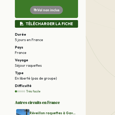
Vol non inclus
TÉLÉCHARGER LA FICHE
Durée
5 jours
en France
Pays
France
Voyage
Séjour raquettes
Type
En liberté (pas de groupe)
Difficulté
Très facile
Autres circuits en France
Réveillon raquettes à Gavarnie - Pyrénées