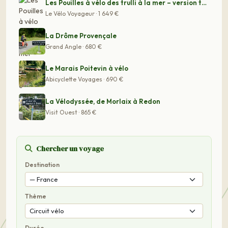
Les Pouilles à vélo des trulli à la mer – version tranq
Le Vélo Voyageur · 1 649 €
La Drôme Provençale
Grand Angle · 680 €
Le Marais Poitevin à vélo
Abicyclette Voyages · 690 €
La Vélodyssée, de Morlaix à Redon
Visit Ouest · 865 €
Chercher un voyage
Destination
Thème
Durée