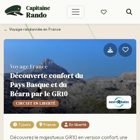
Capitaine
Rando
Voyage randonnée en France
Voyage France
Découverte confort du
Pays Basque et du
Béarn par le GR10
CIRCUIT EN LIBERTÉ
7 jours
France
En liberté
Découvrez le majestueux GR10 en version confort, une