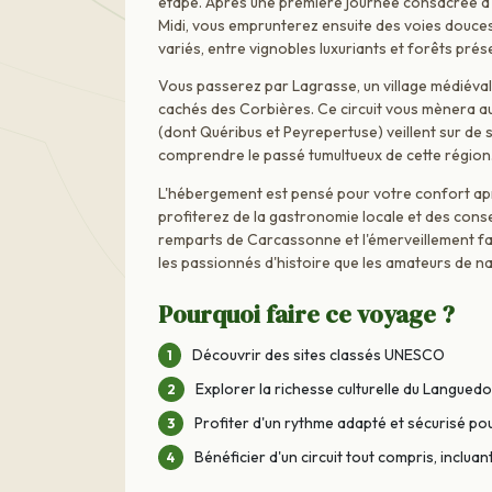
étape. Après une première journée consacrée à 
Midi, vous emprunterez ensuite des voies douces
variés, entre vignobles luxuriants et forêts prés
Vous passerez par Lagrasse, un village médiéva
cachés des Corbières. Ce circuit vous mènera a
(dont Quéribus et Peyrepertuse) veillent sur d
comprendre le passé tumultueux de cette région
L'hébergement est pensé pour votre confort apr
profiterez de la gastronomie locale et des cons
remparts de Carcassonne et l'émerveillement fa
les passionnés d'histoire que les amateurs de na
Pourquoi faire ce voyage ?
Découvrir des sites classés UNESCO
Explorer la richesse culturelle du Languedo
Profiter d'un rythme adapté et sécurisé pou
Bénéficier d'un circuit tout compris, incluan