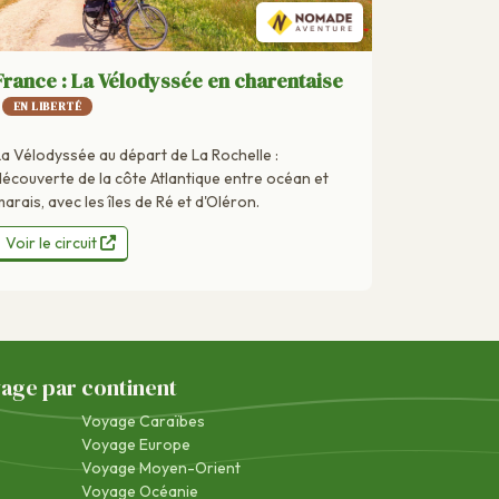
France : La Vélodyssée en charentaise
EN LIBERTÉ
La Vélodyssée au départ de La Rochelle :
découverte de la côte Atlantique entre océan et
arais, avec les îles de Ré et d'Oléron.
Voir le circuit
yage par continent
Voyage Caraïbes
Voyage Europe
Voyage Moyen-Orient
Voyage Océanie