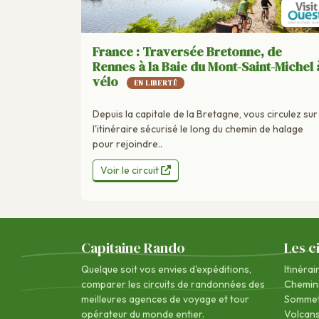
France : Traversée Bretonne, de
Rennes à la Baie du Mont-Saint-Michel 
vélo
EN LIBERTÉ
Depuis la capitale de la Bretagne, vous circulez sur
l'itinéraire sécurisé le long du chemin de halage
pour rejoindre..
Voir le circuit
Capitaine Rando
Les c
Quelque soit vos envies d'expéditions,
Itinérai
comparer les circuits de randonnées des
Chemin
meilleures agences de voyage
et tour
Sommet
opérateur du monde entier.
Volcan