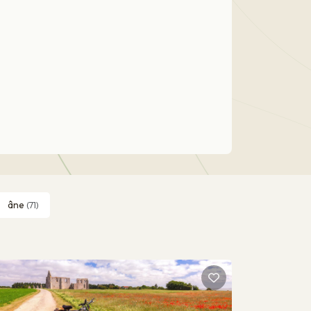
âne
(71)