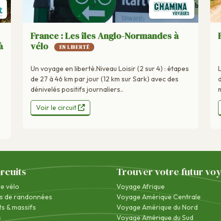
France : Les îles Anglo-Normandes à
à
vélo
EN LIBERTÉ
Un voyage en liberté.Niveau Loisir (2 sur 4) : étapes
de 27 à 46 km par jour (12 km sur Sark) avec des
dénivelés positifs journaliers..
m
Voir le circuit
ircuits
Trouver votre futur vo
re vélo
Voyage Afrique
s de randonnées
Voyage Amérique Centrale
s & massifs
Voyage Amérique du Nord
s
Voyage Amérique du Sud