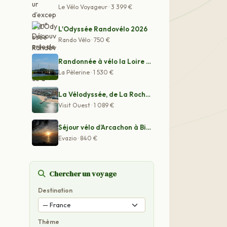
Le Vélo Voyageur · 3 399 €
L'Odyssée Randovélo 2026
Rando Vélo · 750 €
Randonnée à vélo la Loire à vélo
La Pèlerine · 1 530 €
La Vélodyssée, de La Rochelle à Arcachon
Visit Ouest · 1 089 €
Séjour vélo d’Arcachon à Biarritz le long de la côte at
Evazio · 840 €
Chercher un voyage
Destination
Thème