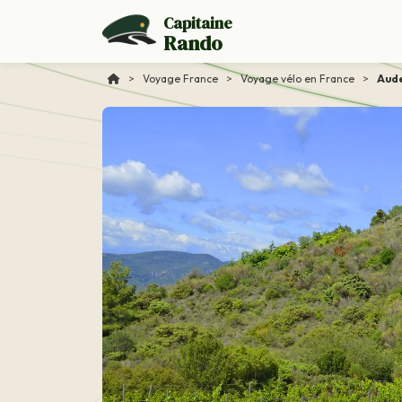
Capitaine
Rando
>
Voyage France
>
Voyage vélo en France
>
Aude