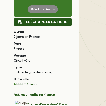
Vol non inclus
TÉLÉCHARGER LA FICHE
Durée
7 jours
en France
Pays
France
Voyage
Circuit vélo
Type
En liberté (pas de groupe)
Difficulté
Très facile
Autres circuits en France
*Séjour d’exception* Découverte de la Provence à vélo