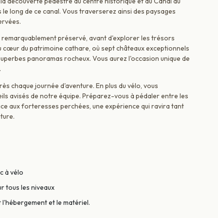
la découverte pédestre du centre historique et du Canal du
 le long de ce canal. Vous traverserez ainsi des paysages
ervées.
l remarquablement préservé, avant d'explorer les trésors
u cœur du patrimoine cathare, où sept châteaux exceptionnels
e superbes panoramas rocheux. Vous aurez l'occasion unique de
.
ès chaque journée d'aventure. En plus du vélo, vous
eils avisés de notre équipe. Préparez-vous à pédaler entre les
ce aux forteresses perchées, une expérience qui ravira tant
ture.
c à vélo
r tous les niveaux
t l'hébergement et le matériel.