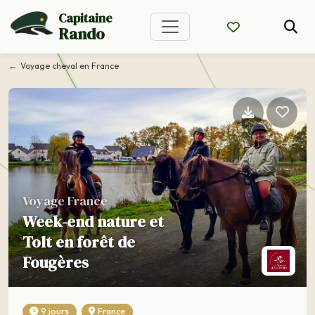
Capitaine
Rando
Voyage cheval en France
Voyage France
Week-end nature et
Tolt en forêt de
Fougères
9 jours
France