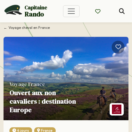
Capitaine
Rando
Voyage cheval en France
Voyage France
Ouvert aux non
cavaliers : destination
Europe
4 jours
France