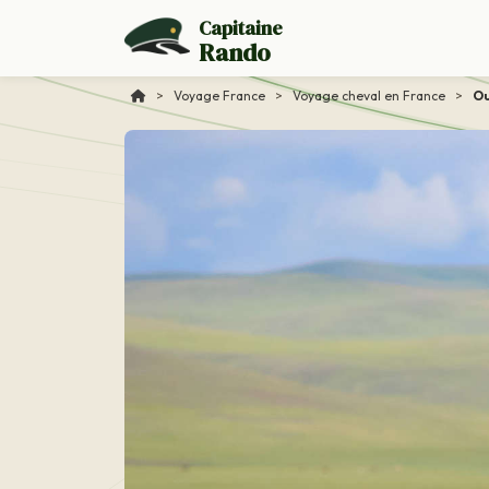
Capitaine
Rando
>
Voyage France
>
Voyage cheval en France
>
Ou