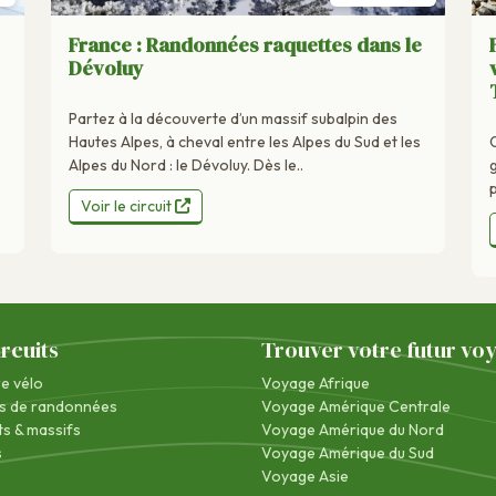
France : Randonnées raquettes dans le
Dévoluy
Partez à la découverte d’un massif subalpin des
Hautes Alpes, à cheval entre les Alpes du Sud et les
Alpes du Nord : le Dévoluy. Dès le..
Voir le circuit
ircuits
Trouver votre futur vo
re vélo
Voyage Afrique
s de randonnées
Voyage Amérique Centrale
s & massifs
Voyage Amérique du Nord
s
Voyage Amérique du Sud
Voyage Asie