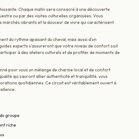
ichissante. Chaque matin sera consacré à une découverte
estre ou par des visites culturelles organisées. Vous
es marchés vibrants et la douceur de vivre qui caractérisent
ment du rythme apaisant du cheval, mais aussi d'un
ides experts s'assureront que votre niveau de confort soit
articiper à des ateliers culturels et de profiter de moments de
nné pour vous un mélange de charme local et de confort
ité qui sauront allier authenticité et tranquillité, vous
orations quotidiennes. Ce circuit est véritablement ouvert à
cellence.
 du groupe
ent riche
ous