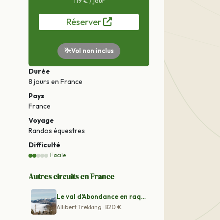
119 € / jour
Réserver
Vol non inclus
Durée
8 jours
en France
Pays
France
Voyage
Randos équestres
Difficulté
Facile
Autres circuits en France
Le val d'Abondance en raquettes
Allibert Trekking · 820 €