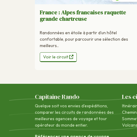
France : Alpes francaises raquette
grande chartreuse
Randonnées en étoile à partir d’un hôtel
confortable, pour parcourir une sélection des
meilleurs..
Voir le circuit
Capitaine Rando
Les c
Quelque soit vos envies d'expéditions,
Itinérai
comparer les circuits de randonnées des
Chemin
meilleures agences de voyage
et tour
Sommet
opérateur du monde entier.
Volcan
Référencer une agence de voyage