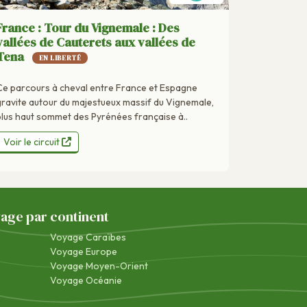
France : Tour du Vignemale : Des
vallées de Cauterets aux vallées de
Tena
EN LIBERTÉ
Ce parcours à cheval entre France et Espagne
gravite autour du majestueux massif du Vignemale,
plus haut sommet des Pyrénées française à..
Voir le circuit
yage par continent
Voyage Caraïbes
Voyage Europe
Voyage Moyen-Orient
Voyage Océanie