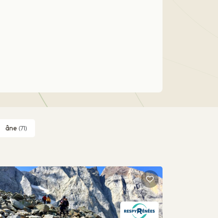
âne
(71)