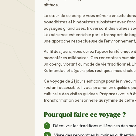
altitude.
Le cœur de ce périple vous mènera ensuite dans 
bouddhistes et hindouistes subsistent avec for
paysages grandioses, traversant des vallées spe
L'expérience est enrichie par le transport de b
une approche respectueuse de l'environnement, m
Au fil des jours, vous aurez l’opportunité unique
monastères millénaires. Ces rencontres humaines 
un aperçu vibrant du mode de vie traditionnel. L
Katmandou et séjours plus rustiques mais chal
Ce voyage de 21 jours est conçu pour le niveau
restant accessible. Il vous promet un équilibre pa
culturelle des visites guidées. Préparez-vous à 
transformation personnelle au rythme de cette 
Pourquoi faire ce voyage ?
Découvrir les traditions millénaires des m
Vivre des rencontres humaines authentique