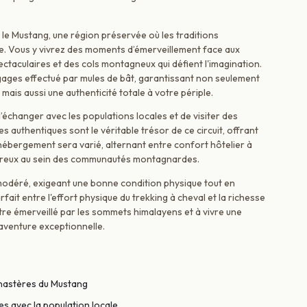
le Mustang, une région préservée où les traditions
ce. Vous y vivrez des moments d’émerveillement face aux
ctaculaires et des cols montagneux qui défient l'imagination.
agages effectué par mules de bât, garantissant non seulement
ais aussi une authenticité totale à votre périple.
 d’échanger avec les populations locales et de visiter des
authentiques sont le véritable trésor de ce circuit, offrant
'hébergement sera varié, alternant entre confort hôtelier à
eureux au sein des communautés montagnardes.
 modéré, exigeant une bonne condition physique tout en
rfait entre l'effort physique du trekking à cheval et la richesse
être émerveillé par les sommets himalayens et à vivre une
aventure exceptionnelle.
onastères du Mustang
s avec la population locale