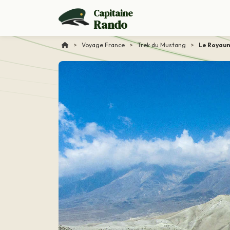
Capitaine
Rando
>
Voyage France
>
Trek du Mustang
>
Le Royaum