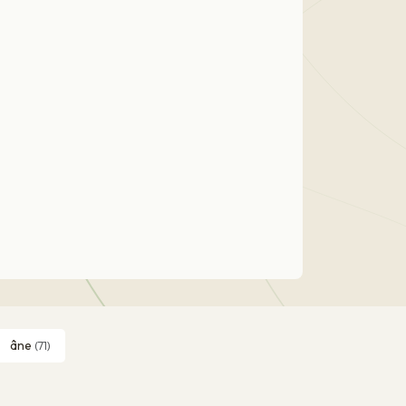
âne
(71)