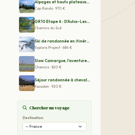
Alpages et hauts plateaux du Vercors à cheval
Cap Rando · 970 €
GR10 Etape 6 : D'Aulus-Les-Bains à Ax Les Thermes
Chemins du Sud
Ski de randonnée en itinérance sur les crêtes franco-it
Explora Project · 684 €
Slow Camargue, l'aventure douce à vélo électrique
Chemins · 820 €
Séjour randonnée à cheval au milieu du Haut Atlas
Kazaden · 920 €
Chercher un voyage
Destination