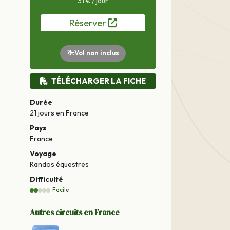
31 € / jour
Réserver
Vol non inclus
TÉLÉCHARGER LA FICHE
Durée
21 jours
en France
Pays
France
Voyage
Randos équestres
Difficulté
Facile
Autres circuits en France