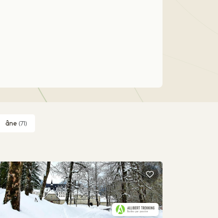
âne
(71)