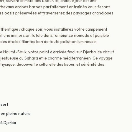
, suivant la Piste des Ksour. Ici, chaque jour est une
 chevaux arabes barbes parfaitement entraînés vous feront
r des oasis préservées et traverserez des paysages grandioses
thentique : chaque soir, vous installerez votre campement
ent une immersion totale dans l'ambiance nomade et paisible
es étoiles filantes loin de toute pollution lumineuse.
 Houmt-Souk, votre point d'arrivée final sur Djerba, ce circuit
 majestueuse du Sahara et le charme méditerranéen. Ce voyage
ysique, découverte culturelle des ksour, et sérénité des
ésert
en pleine nature
 à Djerba