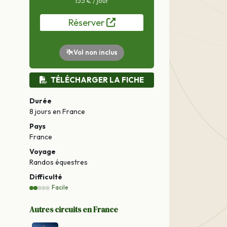
155 € / jour
Réserver
Vol non inclus
TÉLÉCHARGER LA FICHE
Durée
8 jours
en France
Pays
France
Voyage
Randos équestres
Difficulté
Facile
Autres circuits en France