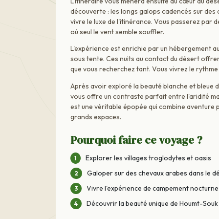
L'itinéraire vous mènera ensuite au cœur du désert
découverte : les longs galops cadencés sur des
vivre le luxe de l'itinérance. Vous passerez pa
où seul le vent semble souffler.
L'expérience est enrichie par un hébergement au
sous tente. Ces nuits au contact du désert offr
que vous recherchez tant. Vous vivrez le rythme d
Après avoir exploré la beauté blanche et bleue de
vous offre un contraste parfait entre l'aridité
est une véritable épopée qui combine aventure ph
grands espaces.
Pourquoi faire ce voyage ?
Explorer les villages troglodytes et oasis
Galoper sur des chevaux arabes dans le d
Vivre l'expérience de campement nocturne 
Découvrir la beauté unique de Houmt-Souk