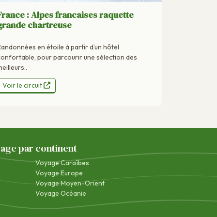
France : Alpes francaises raquette
grande chartreuse
Randonnées en étoile à partir d’un hôtel
confortable, pour parcourir une sélection des
eilleurs..
Voir le circuit
yage par continent
Voyage Caraïbes
Voyage Europe
Voyage Moyen-Orient
Voyage Océanie