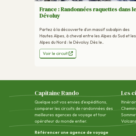
France : Randonnées raquettes dans l
Dévoluy
Partez à la découverte d’un massif subalpin des
Hautes Alpes, à cheval entre les Alpes du Sud et les
Alpes du Nord : le Dévoluy. Dès le..
Voir le circuit
Capitaine Rando
Les c
Quelque soit vos envies d'expéditions,
Itinérai
comparer les circuits de randonnées des
Chemin
meilleures agences de voyage
et tour
Sommet
opérateur du monde entier.
Volcan
Référencer une agence de voyage