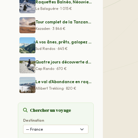
Raquettes Balnéo, Néouvielle Gavarnie
La Balaguère · 1 015 €
Tour complet de la Tanzanie en Safari
Kazaden · 3 846 €
A vos ânes, prêts, galopez à la découverte du Queyras e
Sud Randos · 645 €
Quatre jours découverte de la Camargue à cheval - Spéci
Cap Rando · 670 €
Le val d'Abondance en raquettes
Allibert Trekking · 820 €
Chercher un voyage
Destination