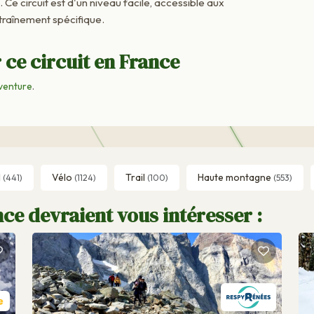
. Ce circuit est d'un niveau facile, accessible aux
raînement spécifique.
 ce circuit en France
venture
.
l
Vélo
Trail
Haute montagne
(441)
(1124)
(100)
(553)
ce devraient vous intéresser :