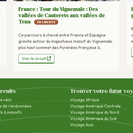
e
France : Tour du Vignemale : Des
vallées de Cauterets aux vallées de
Tena
EN LIBERTÉ
Ce parcours à cheval entre France et Espagne
m
gravite autour du majestueux massif du Vignemale,
plus haut sommet des Pyrénées française à..
Voir le circuit
ircuits
Trouver votre futur vo
re vélo
Voyage Afrique
s de randonnées
Voyage Amérique Centrale
s & massifs
Voyage Amérique du Nord
s
Voyage Amérique du Sud
Voyage Asie