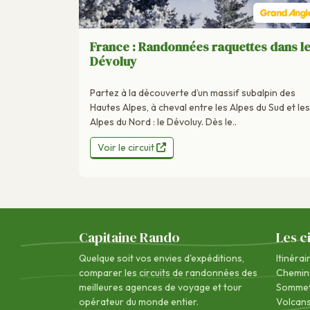
France : Randonnées raquettes dans l
Dévoluy
Partez à la découverte d’un massif subalpin des
Hautes Alpes, à cheval entre les Alpes du Sud et les
Alpes du Nord : le Dévoluy. Dès le..
Voir le circuit
Capitaine Rando
Les c
Quelque soit vos envies d'expéditions,
Itinérai
comparer les circuits de randonnées des
Chemin
meilleures agences de voyage
et tour
Sommet
opérateur du monde entier.
Volcan