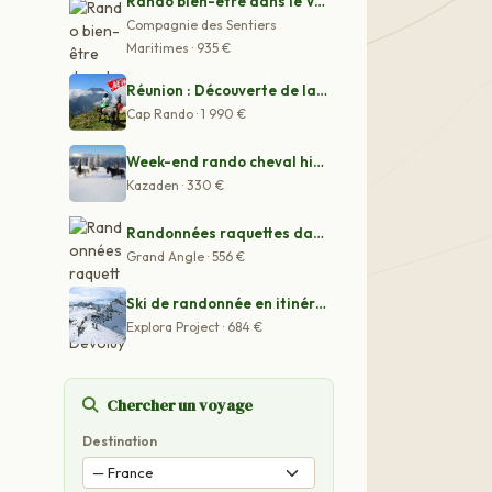
Rando bien-être dans le Vercors
Compagnie des Sentiers
Maritimes · 935 €
Réunion : Découverte de la Réunion à cheval
Cap Rando · 1 990 €
Week-end rando cheval hiver en Alsace
Kazaden · 330 €
Randonnées raquettes dans le Dévoluy
Grand Angle · 556 €
Ski de randonnée en itinérance sur les crêtes franco-it
Explora Project · 684 €
Chercher un voyage
Destination