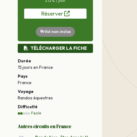
212 € / jour
Réserver
Vol non inclus
TÉLÉCHARGER LA FICHE
Durée
15 jours
en France
Pays
France
Voyage
Randos équestres
Difficulté
Facile
Autres circuits en France