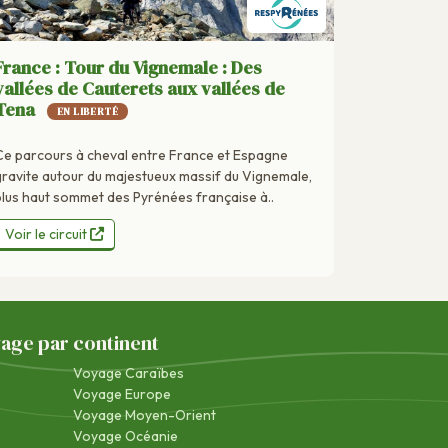
France : Tour du Vignemale : Des
vallées de Cauterets aux vallées de
Tena
EN LIBERTÉ
Ce parcours à cheval entre France et Espagne
gravite autour du majestueux massif du Vignemale,
plus haut sommet des Pyrénées française à..
Voir le circuit
yage par continent
Voyage Caraïbes
Voyage Europe
Voyage Moyen-Orient
Voyage Océanie