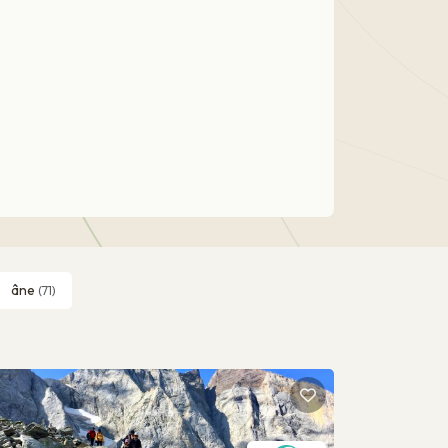
âne
(71)