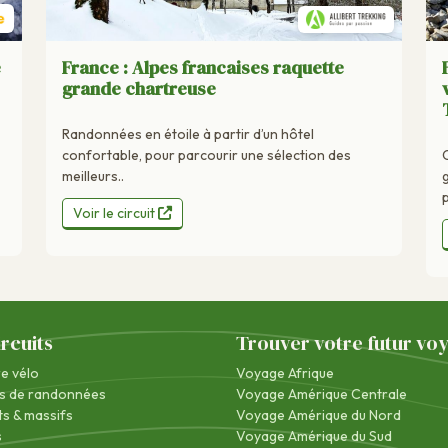
e
France : Alpes francaises raquette
grande chartreuse
Randonnées en étoile à partir d’un hôtel
confortable, pour parcourir une sélection des
meilleurs..
Voir le circuit
ircuits
Trouver votre futur vo
re vélo
Voyage Afrique
s de randonnées
Voyage Amérique Centrale
s & massifs
Voyage Amérique du Nord
s
Voyage Amérique du Sud