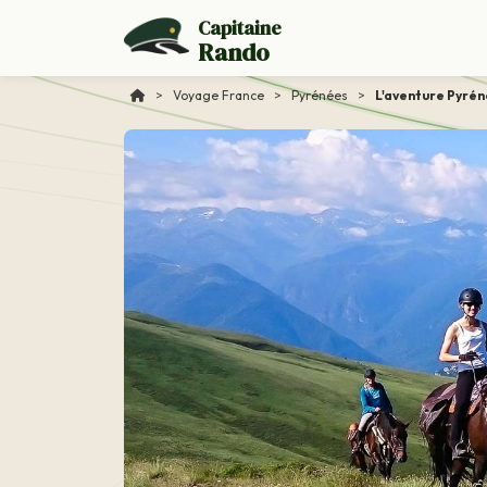
Capitaine
Rando
>
Voyage France
>
Pyrénées
>
L'aventure Pyré