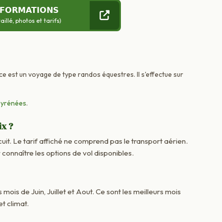
NFORMATIONS
llé, photos et tarifs)
ce est un voyage de type randos équestres. Il s'effectue sur
Pyrénées
.
ix ?
cuit. Le tarif affiché ne comprend pas le transport aérien.
onnaître les options de vol disponibles.
 mois de Juin, Juillet et Aout. Ce sont les meilleurs mois
t climat.