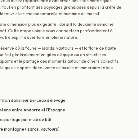
Vous aurez l'opportunité d'observer des sites historiques
 tout en profitant des paysages grandioses depuis la crête de
 découvrir la richesse naturelle et humaine du massif.
e une dimension plus exigeante : durant la deuxième semaine,
e bât. Cette étape unique vous connectera profondément à
votre esprit d'aventure en pleine nature.
ervé où la faune — isards, vautours — et la flore de haute
fait généralement en gîtes d'équipe ou en structures
cipants et le partage des moments autour de dîners collectifs.
qui allie sport, découverte culturelle et immersion totale
tillon dans leur berceau d'élevage
rénéens entre Andorre et l'Espagne
ec portage par mule de bât
ute montagne (isards, vautours)