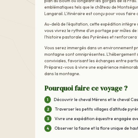
plan du Boum ou longeant les gorges de la Frau. 
emblématiques tels que le château de Montségur,
Langarail. L'itinéraire est conçu pour vous faire
Au-delà de l'équitation, cette expédition intègr
vous vivrez le rythme d'un portage par mûles d
l'histoire pastorale des Pyrénées et renforcera 
Vous serez immergés dans un environnement prés
montagne sont omniprésentes. L'hébergement se 
conviviales, favorisant les échanges entre parti
Préparez-vous à vivre une expérience mémorable 
dans la montagne.
Pourquoi faire ce voyage ?
Découvrir le cheval Mérens et le cheval Cas
Traverser les petits villages d'altitude py
Vivre une expédition équestre engagée av
Observer la faune et la flore unique de ha