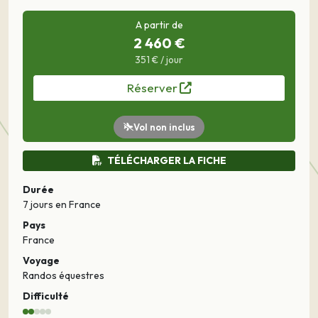
A partir de
2 460 €
351 € / jour
Réserver
Vol non inclus
TÉLÉCHARGER LA FICHE
Durée
7 jours
en France
Pays
France
Voyage
Randos équestres
Difficulté