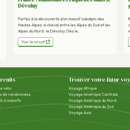
Dévoluy
Partez à la découverte d’un massif subalpin des
Hautes Alpes, à cheval entre les Alpes du Sud et les
Alpes du Nord : le Dévoluy. Dès le..
m
Voir le circuit
ircuits
Trouver votre futur vo
re vélo
Voyage Afrique
s de randonnées
Voyage Amérique Centrale
s & massifs
Voyage Amérique du Nord
s
Voyage Amérique du Sud
Voyage Asie