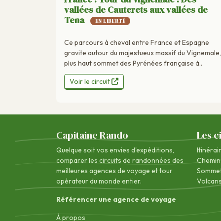
vallées de Cauterets aux vallées de
Tena
EN LIBERTÉ
Ce parcours à cheval entre France et Espagne
gravite autour du majestueux massif du Vignemale,
plus haut sommet des Pyrénées française à..
Voir le circuit
Capitaine Rando
Les c
Quelque soit vos envies d'expéditions,
Itinérai
comparer les circuits de randonnées des
Chemin
meilleures agences de voyage
et tour
Sommet
opérateur du monde entier.
Volcan
Référencer une agence de voyage
À propos