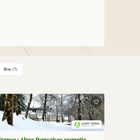
âne
(71)
France : Alpes francaises raquette