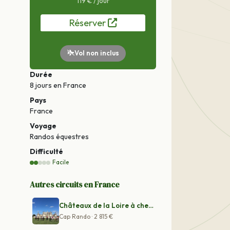
119 € / jour
Réserver
Vol non inclus
Durée
8 jours
en France
Pays
France
Voyage
Randos équestres
Difficulté
Facile
Autres circuits en France
Châteaux de la Loire à cheval
Cap Rando · 2 815 €