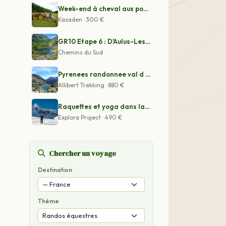
Week-end à cheval aux portes des Landes
Kazaden · 300 €
GR10 Etape 6 : D'Aulus-Les-Bains à Ax Les Thermes
Chemins du Sud
Pyrenees randonnee val d aran
Allibert Trekking · 880 €
Raquettes et yoga dans la vallée de Serre Chevalier
Explora Project · 490 €
Chercher un voyage
Destination
Thème