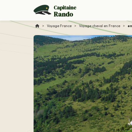
Capitaine
Rando
>
Voyage France
>
Voyage cheval en France
>
en