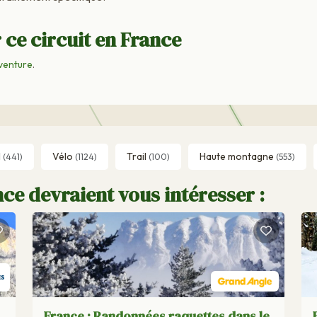
 ce circuit en France
venture
.
l
Vélo
Trail
Haute montagne
(441)
(1124)
(100)
(553)
ce devraient vous intéresser :
France : Randonnées raquettes dans le