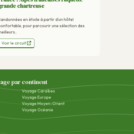
grande chartreuse
Randonnées en étoile à partir d’un hôtel
confortable, pour parcourir une sélection des
eilleurs..
Voir le circuit
yage par continent
Voyage Caraïbes
Voyage Europe
Voyage Moyen-Orient
Voyage Océanie