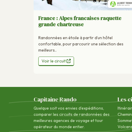
France : Alpes francaises raquette
grande chartreuse
Randonnées en étoile à partir d’un hôtel
confortable, pour parcourir une sélection des
meilleurs..
Voir le circuit
Capitaine Rando
Les c
Quelque soit vos envies d'expéditions,
Itinérai
comparer les circuits de randonnées des
Chemin
meilleures agences de voyage
et tour
Sommet
opérateur du monde entier.
Volcan