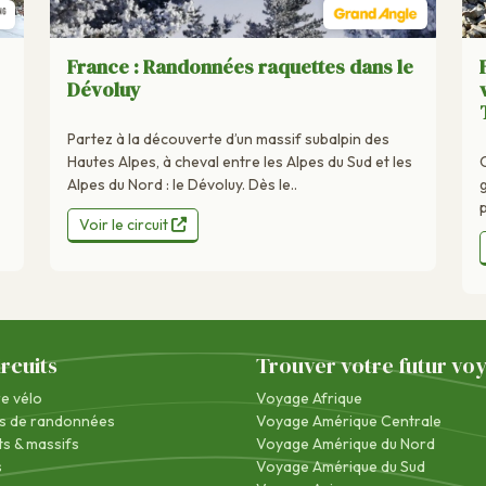
France : Randonnées raquettes dans le
Dévoluy
Partez à la découverte d’un massif subalpin des
Hautes Alpes, à cheval entre les Alpes du Sud et les
Alpes du Nord : le Dévoluy. Dès le..
Voir le circuit
ircuits
Trouver votre futur vo
re vélo
Voyage Afrique
s de randonnées
Voyage Amérique Centrale
s & massifs
Voyage Amérique du Nord
s
Voyage Amérique du Sud