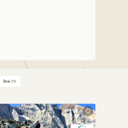
âne
(71)