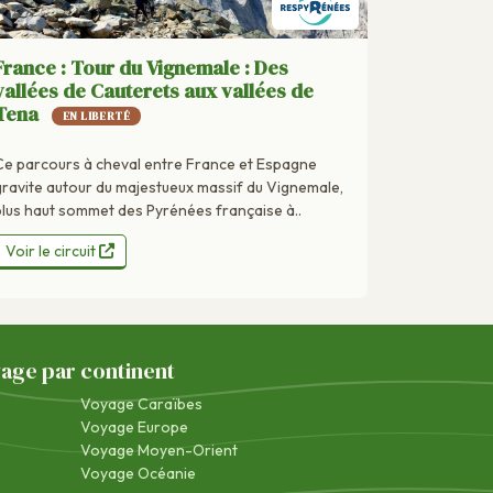
France : Tour du Vignemale : Des
vallées de Cauterets aux vallées de
Tena
EN LIBERTÉ
Ce parcours à cheval entre France et Espagne
gravite autour du majestueux massif du Vignemale,
plus haut sommet des Pyrénées française à..
Voir le circuit
yage par continent
Voyage Caraïbes
Voyage Europe
Voyage Moyen-Orient
Voyage Océanie