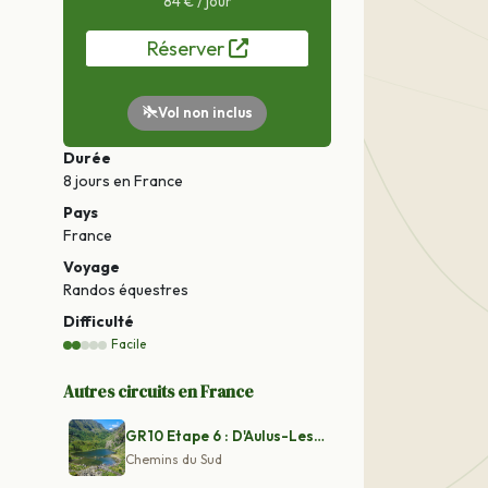
84 € / jour
Réserver
Vol non inclus
Durée
8 jours
en France
Pays
France
Voyage
Randos équestres
Difficulté
Facile
Autres circuits en France
GR10 Etape 6 : D'Aulus-Les-Bains à Ax Les Thermes
Chemins du Sud