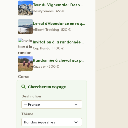
Tour du Vignemale : Des vallées de Cauterets aux vallé
ResPyrénées · 455 €
Le val d'Abondance en raquettes
Allibert Trekking · 820 €
Invitation à la randonnée à cheval en Corse
Cap Rando · 1 100 €
Randonnée à cheval aux portes du Lot-et-Garonne
Kazaden · 300 €
Chercher un voyage
Destination
Thème