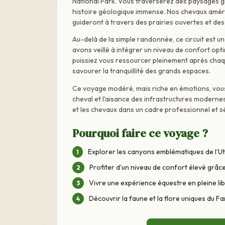
National Park. Vous traverserez des paysages 
histoire géologique immense. Nos chevaux améric
guideront à travers des prairies ouvertes et de
Au-delà de la simple randonnée, ce circuit est u
avons veillé à intégrer un niveau de confort opt
puissiez vous ressourcer pleinement après chaq
savourer la tranquillité des grands espaces.
Ce voyage modéré, mais riche en émotions, vous
cheval et l'aisance des infrastructures moderne
et les chevaux dans un cadre professionnel et s
Pourquoi faire ce voyage ?
Explorer les canyons emblématiques de l'U
Profiter d'un niveau de confort élevé grâ
Vivre une expérience équestre en pleine l
Découvrir la faune et la flore uniques du F