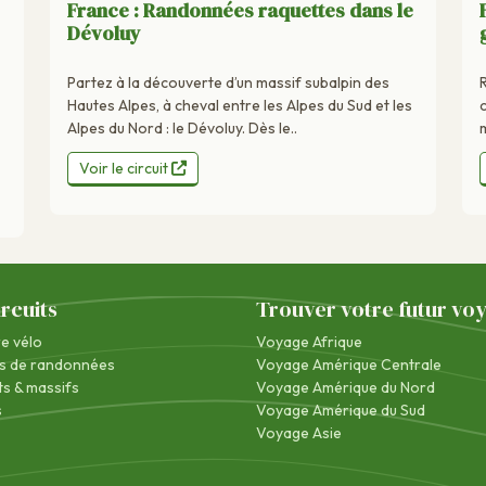
France : Randonnées raquettes dans le
Dévoluy
Partez à la découverte d’un massif subalpin des
Hautes Alpes, à cheval entre les Alpes du Sud et les
Alpes du Nord : le Dévoluy. Dès le..
m
Voir le circuit
ircuits
Trouver votre futur vo
re vélo
Voyage Afrique
s de randonnées
Voyage Amérique Centrale
s & massifs
Voyage Amérique du Nord
s
Voyage Amérique du Sud
Voyage Asie