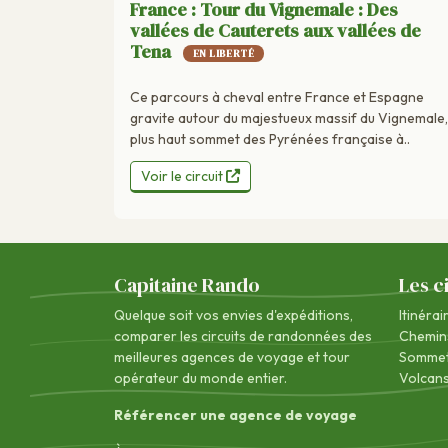
France : Tour du Vignemale : Des
vallées de Cauterets aux vallées de
Tena
EN LIBERTÉ
Ce parcours à cheval entre France et Espagne
gravite autour du majestueux massif du Vignemale,
plus haut sommet des Pyrénées française à..
Voir le circuit
Capitaine Rando
Les c
Quelque soit vos envies d'expéditions,
Itinérai
comparer les circuits de randonnées des
Chemin
meilleures agences de voyage
et tour
Sommet
opérateur du monde entier.
Volcan
Référencer une agence de voyage