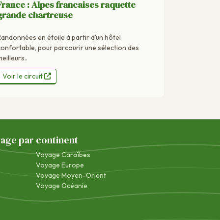
France : Alpes francaises raquette
grande chartreuse
Randonnées en étoile à partir d’un hôtel
confortable, pour parcourir une sélection des
eilleurs..
Voir le circuit
yage par continent
Voyage Caraïbes
Voyage Europe
Voyage Moyen-Orient
Voyage Océanie