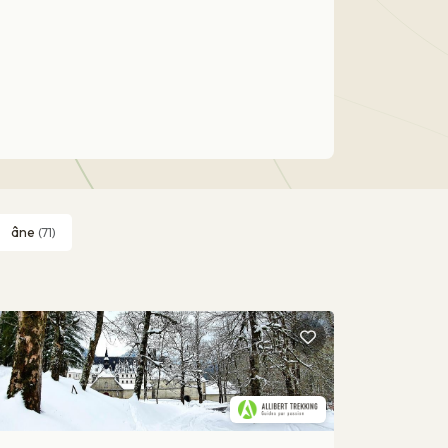
âne
(71)