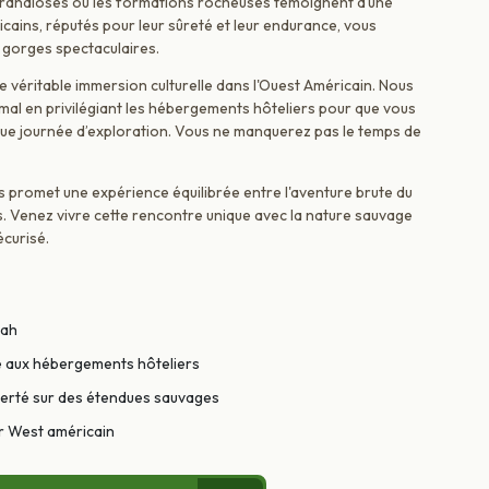
grandioses où les formations rocheuses témoignent d’une
ains, réputés pour leur sûreté et leur endurance, vous
s gorges spectaculaires.
ne véritable immersion culturelle dans l'Ouest Américain. Nous
imal en privilégiant les hébergements hôteliers pour que vous
ue journée d’exploration. Vous ne manquerez pas le temps de
 promet une expérience équilibrée entre l'aventure brute du
s. Venez vivre cette rencontre unique avec la nature sauvage
écurisé.
tah
ce aux hébergements hôteliers
iberté sur des étendues sauvages
ar West américain