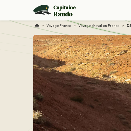
Capitaine
Rando
>
Voyage France
>
Voyage cheval en France
>
Dé