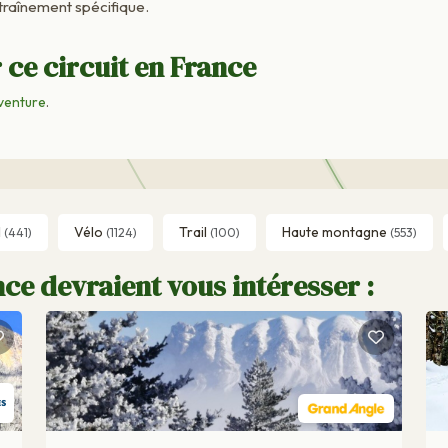
raînement spécifique.
 ce circuit en France
venture
.
l
Vélo
Trail
Haute montagne
(441)
(1124)
(100)
(553)
ce devraient vous intéresser :