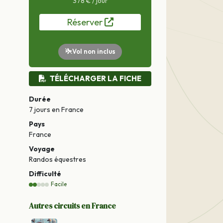
378 € / jour
Réserver
Vol non inclus
TÉLÉCHARGER LA FICHE
Durée
7 jours
en France
Pays
France
Voyage
Randos équestres
Difficulté
Facile
Autres circuits en France