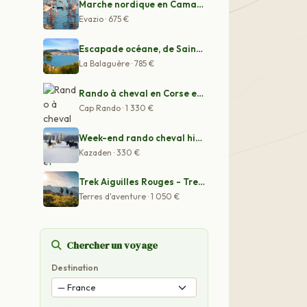
Marche nordique en Camargue Provence
Evazio · 675 €
Escapade océane, de Saint-Jean de Luz à San Sebastian
La Balaguère · 785 €
Rando à cheval en Corse et Ethologie
Cap Rando · 1 330 €
Week-end rando cheval hiver en Alsace
Kazaden · 330 €
Trek Aiguilles Rouges - Trek France
Terres d'aventure · 1 050 €
Chercher un voyage
Destination