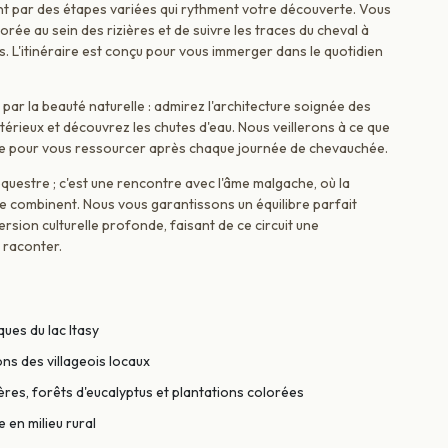
t par des étapes variées qui rythment votre découverte. Vous
orée au sein des rizières et de suivre les traces du cheval à
. L'itinéraire est conçu pour vous immerger dans le quotidien
 par la beauté naturelle : admirez l'architecture soignée des
térieux et découvrez les chutes d'eau. Nous veillerons à ce que
le pour vous ressourcer après chaque journée de chevauchée.
uestre ; c'est une rencontre avec l'âme malgache, où la
se combinent. Nous vous garantissons un équilibre parfait
sion culturelle profonde, faisant de ce circuit une
 raconter.
es du lac Itasy
ons des villageois locaux
ières, forêts d'eucalyptus et plantations colorées
 en milieu rural