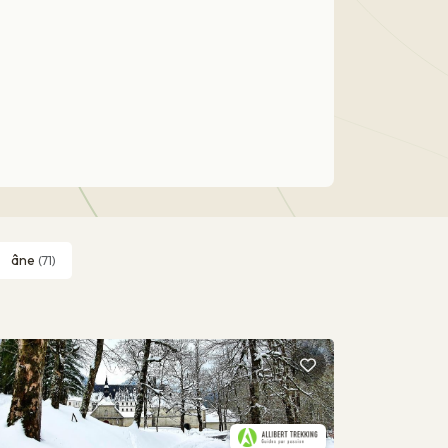
âne
(71)