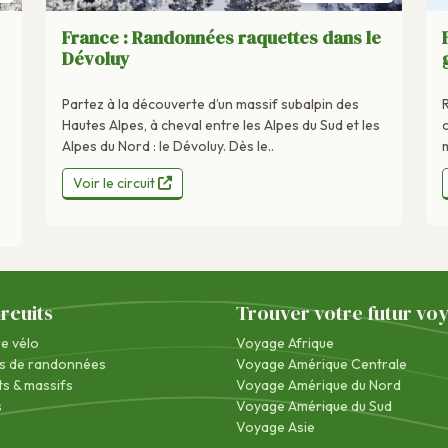
France : Randonnées raquettes dans le
Dévoluy
Partez à la découverte d’un massif subalpin des
Hautes Alpes, à cheval entre les Alpes du Sud et les
Alpes du Nord : le Dévoluy. Dès le..
m
Voir le circuit
ircuits
Trouver votre futur vo
re vélo
Voyage Afrique
s de randonnées
Voyage Amérique Centrale
s & massifs
Voyage Amérique du Nord
s
Voyage Amérique du Sud
Voyage Asie