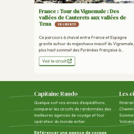
France : Tour du Vignemale : Des
vallées de Cauterets aux vallées de
Tena
EN LIBERTÉ
Ce parcours à cheval entre France et Espagne
gravite autour du majestueux massif du Vignemale,
plus haut sommet des Pyrénées française à..
Voir le circuit
Capitaine Rando
Les c
Quelque soit vos envies d'expéditions,
Itinérai
comparer les circuits de randonnées des
Chemin
meilleures agences de voyage
et tour
Sommet
opérateur du monde entier.
Volcan
Référencer une agence de voyage