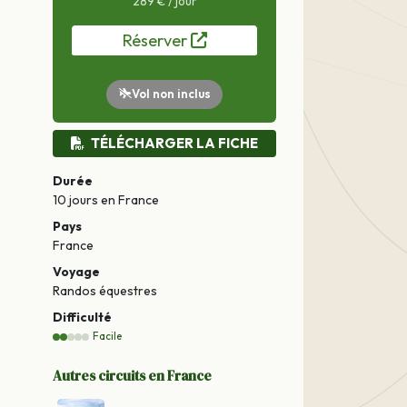
289 € / jour
Réserver
Vol non inclus
TÉLÉCHARGER LA FICHE
Durée
10 jours
en France
Pays
France
Voyage
Randos équestres
Difficulté
Facile
Autres circuits en France