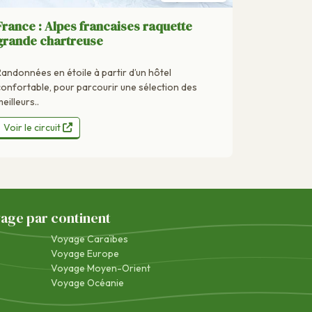
France : Alpes francaises raquette
grande chartreuse
Randonnées en étoile à partir d’un hôtel
confortable, pour parcourir une sélection des
eilleurs..
Voir le circuit
yage par continent
Voyage Caraïbes
Voyage Europe
Voyage Moyen-Orient
Voyage Océanie