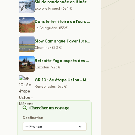
Ski de randonnée en itinérance sur les crêtes franco-it
Explora Project · 684 €
Dans le territoire de l'ours Camille
La Balaguère · 855 €
Slow Camargue, l'aventure douce à vélo électrique
Chemins · 820 €
Retraite Yoga auprès des chevaux dans les Pyrénées
Kazaden · 925 €
GR 10 : 6e étape Ustou - Mérens
Randonades · 575 €
Chercher un voyage
Destination