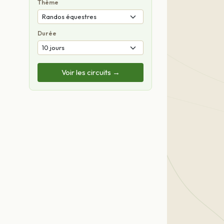
Thème
Durée
Voir les circuits →