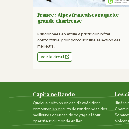
France : Alpes francaises raquette
grande chartreuse
Randonnées en étoile à partir d’un hôtel
confortable, pour parcourir une sélection des
meilleurs..
Voir le circuit
Capitaine Rando
Les c
Quelque soit vos envies d'expéditions,
Itinérai
comparer les circuits de randonnées des
Chemin
meilleures agences de voyage
et tour
Sommet
opérateur du monde entier.
Volcan