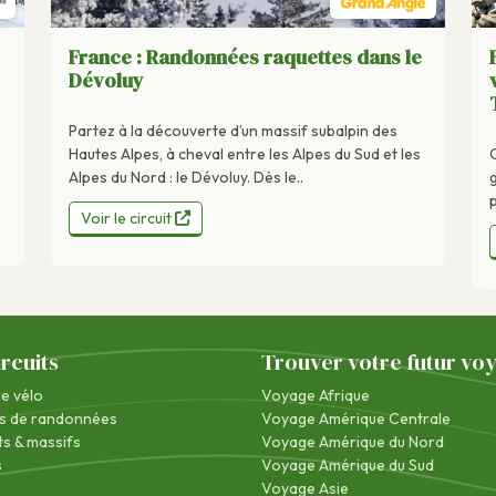
France : Randonnées raquettes dans le
Dévoluy
Partez à la découverte d’un massif subalpin des
Hautes Alpes, à cheval entre les Alpes du Sud et les
Alpes du Nord : le Dévoluy. Dès le..
Voir le circuit
ircuits
Trouver votre futur vo
re vélo
Voyage Afrique
s de randonnées
Voyage Amérique Centrale
s & massifs
Voyage Amérique du Nord
s
Voyage Amérique du Sud
Voyage Asie