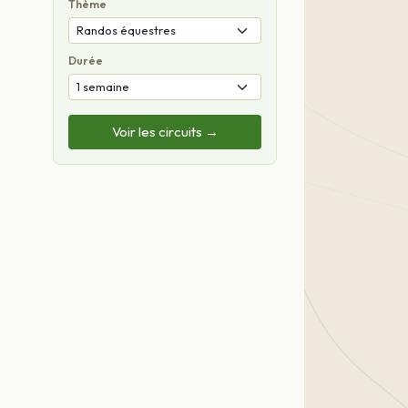
Thème
Durée
Voir les circuits →