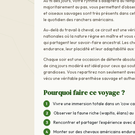
Au fil des jours, votre rythme s'adaptera au tem
majoritairement au pas, vous permettant d'observ
et oiseaux sauvages sont très présents dans cet
le quotidien des ranchers américains.
Au-delà du travail à cheval, ce circuit est une v
nationales où la nature règne en maître et vous
qui partagent leur savoir-faire ancestral. Les 
endurance, leur placidité et leur adaptabilité aux
Chaque soir est une occasion de détente absolu
de cinq jours modéré est idéal pour ceux qui sou
grandioses. Vous repartirez non seulement avec 
vécu une véritable parenthèse sauvage et authe
Pourquoi faire ce voyage ?
Vivre une immersion totale dans un 'cow ca
Observer la faune riche (wapitis, élans) a
Rencontrer et partager l'expérience avec d
Monter sur des chevaux américains enduran