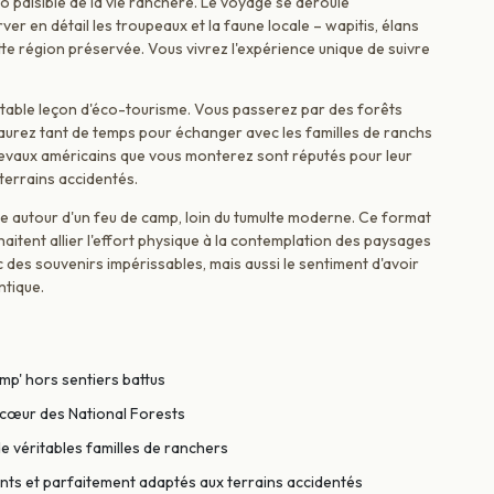
po paisible de la vie ranchère. Le voyage se déroule
er en détail les troupeaux et la faune locale – wapitis, élans
te région préservée. Vous vivrez l'expérience unique de suivre
éritable leçon d'éco-tourisme. Vous passerez par des forêts
 aurez tant de temps pour échanger avec les familles de ranchs
chevaux américains que vous monterez sont réputés pour leur
 terrains accidentés.
e autour d'un feu de camp, loin du tumulte moderne. Ce format
haitent allier l'effort physique à la contemplation des paysages
des souvenirs impérissables, mais aussi le sentiment d'avoir
ntique.
mp' hors sentiers battus
u cœur des National Forests
e véritables familles de ranchers
ts et parfaitement adaptés aux terrains accidentés