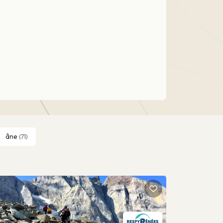
âne
(71)