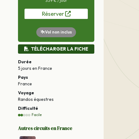
359 € / jour
Réserver
Vol non inclus
TÉLÉCHARGER LA FICHE
Durée
5 jours
en France
Pays
France
Voyage
Randos équestres
Difficulté
Facile
Autres circuits en France