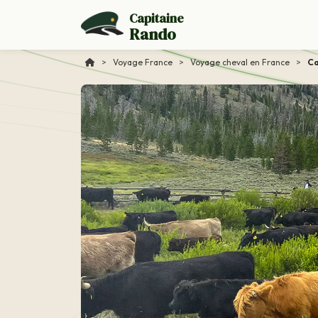
Capitaine
Rando
>
Voyage France
>
Voyage cheval en France
>
Ca