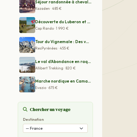
Séjour randonnée à cheval dans les Landes
Kazaden · 485 €
Découverte du Luberon et de la Camargue à cheval
Cap Rando · 1 990 €
Tour du Vignemale : Des vallées de Cauterets aux vallé
ResPyrénées · 455 €
Le val d'Abondance en raquettes
Allibert Trekking · 820 €
Marche nordique en Camargue Provence
Evazio · 675 €
Chercher un voyage
Destination