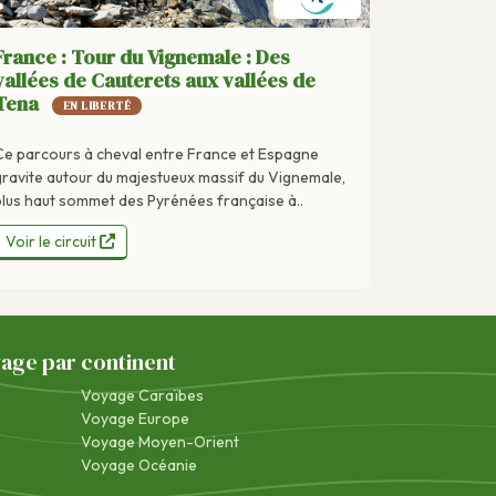
France : Tour du Vignemale : Des
vallées de Cauterets aux vallées de
Tena
EN LIBERTÉ
Ce parcours à cheval entre France et Espagne
gravite autour du majestueux massif du Vignemale,
plus haut sommet des Pyrénées française à..
Voir le circuit
yage par continent
Voyage Caraïbes
Voyage Europe
Voyage Moyen-Orient
Voyage Océanie