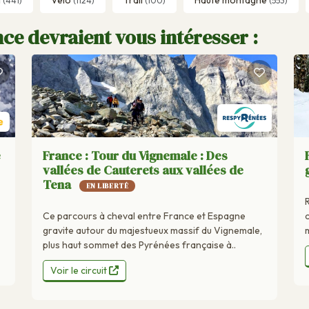
(441)
(1124)
(100)
(553)
ce devraient vous intéresser :
e
France : Tour du Vignemale : Des
vallées de Cauterets aux vallées de
Tena
EN LIBERTÉ
Ce parcours à cheval entre France et Espagne
m
gravite autour du majestueux massif du Vignemale,
plus haut sommet des Pyrénées française à..
Voir le circuit