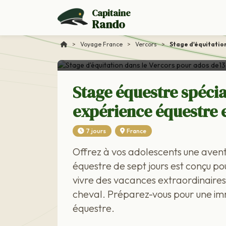
Capitaine
Rando
Voyage France
Stage d'équitation da
>
Voyage France
>
Vercors
>
Stage d'équitation
Stage équestre spécia
expérience équestre 
7 jours
France
Offrez à vos adolescents une avent
équestre de sept jours est conçu po
vivre des vacances extraordinaire
cheval. Préparez-vous pour une imm
équestre.