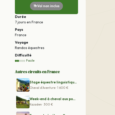
Vol non inclus
Durée
7 jours
en France
Pays
France
Voyage
Randos équestres
Difficulté
Facile
Autres circuits en France
Stage équestre linguistique en Espagne
Cheval d'Aventure · 1 600 €
Week-end à cheval aux portes des Landes
Kazaden · 300 €