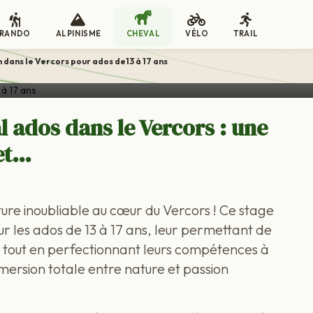
RANDO
ALPINISME
CHEVAL
VÉLO
TRAIL
ns le Vercors pour ados de13 à 1
 dans le Vercors pour ados de13 à 17 ans
l ados dans le Vercors : une
et…
ure inoubliable au cœur du Vercors ! Ce stage
ur les ados de 13 à 17 ans, leur permettant de
s tout en perfectionnant leurs compétences à
ersion totale entre nature et passion