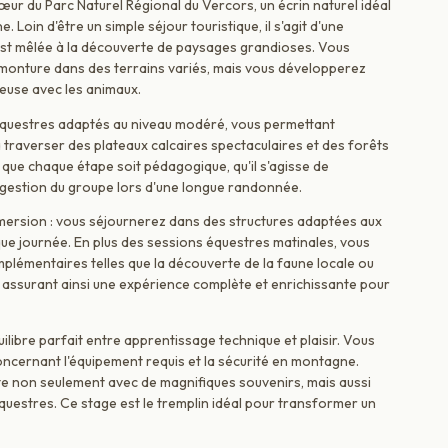
œur du Parc Naturel Régional du Vercors, un écrin naturel idéal
Loin d'être un simple séjour touristique, il s'agit d'une
 est mêlée à la découverte de paysages grandioses. Vous
monture dans des terrains variés, mais vous développerez
use avec les animaux.
questres adaptés au niveau modéré, vous permettant
ra traverser des plateaux calcaires spectaculaires et des forêts
e que chaque étape soit pédagogique, qu'il s'agisse de
 gestion du groupe lors d'une longue randonnée.
mmersion : vous séjournerez dans des structures adaptées aux
que journée. En plus des sessions équestres matinales, vous
omplémentaires telles que la découverte de la faune locale ou
, assurant ainsi une expérience complète et enrichissante pour
libre parfait entre apprentissage technique et plaisir. Vous
ncernant l'équipement requis et la sécurité en montagne.
te non seulement avec de magnifiques souvenirs, mais aussi
uestres. Ce stage est le tremplin idéal pour transformer un