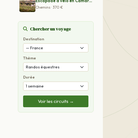
Escapade à vélo en Camargue par le Petit Rhône
Chemins · 370 €
Chercher un voyage
Destination
Thème
Durée
Voir les circuits →