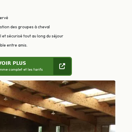
servé
estion des groupes à cheval
et sécurisé tout au long du séjour
ble entre amis.
VOIR PLUS
mme complet et les tarifs