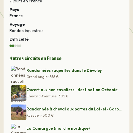
7 jours
en France
Pays
France
Voyage
Randos équestres
Difficulté
Autres circuits en France
Randonnées raquettes dans le Dévoluy
Grand Angle · 556 €
Ouvert aux non cavaliers : destination Océanie
Cheval d'Aventure · 305 €
Randonnée à cheval aux portes du Lot-et-Garonne
Kazaden · 300 €
La Camargue (marche nordique)