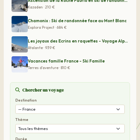
Ascension de la Roche Faurio en ski de randonnée
Kazaden · 210 €
Chamonix : Ski de randonnée face au Mont Blanc
Explora Project · 684 €
Les joyaux des Ecrins en raquettes - Voyage Alpes
Atalante · 939 €
Vacances famille France - Ski Famille
Terres d'aventure · 810 €
Chercher un voyage
Destination
Thème
Durée