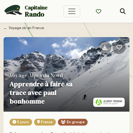
Capitaine
Rando
Voyage ski en France
Voyage Alpes du Nord
Apprendre à faire sa
trace avec paul
bonhomme
5 jours
France
En groupe