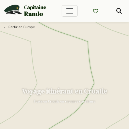
Capitaine
Rando
Partir en Europe
Voyage itinérant en Croatie
Partir en Croatie en vacances aventure