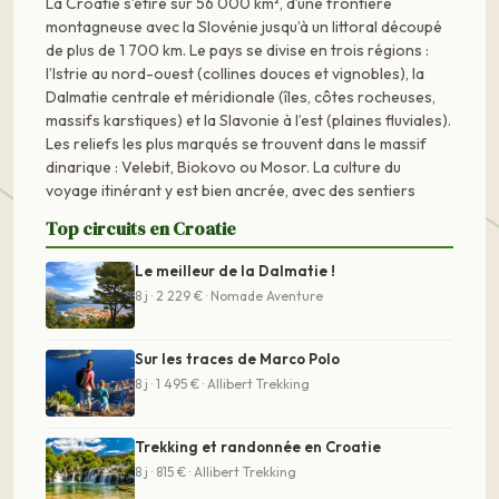
La Croatie s’étire sur 56 000 km², d’une frontière
montagneuse avec la Slovénie jusqu’à un littoral découpé
de plus de 1 700 km. Le pays se divise en trois régions :
l’Istrie au nord-ouest (collines douces et vignobles), la
Dalmatie centrale et méridionale (îles, côtes rocheuses,
massifs karstiques) et la Slavonie à l’est (plaines fluviales).
Les reliefs les plus marqués se trouvent dans le massif
dinarique : Velebit, Biokovo ou Mosor. La culture du
voyage itinérant y est bien ancrée, avec des sentiers
Top circuits en Croatie
Le meilleur de la Dalmatie !
8 j · 2 229 € · Nomade Aventure
Sur les traces de Marco Polo
8 j · 1 495 € · Allibert Trekking
Trekking et randonnée en Croatie
8 j · 815 € · Allibert Trekking