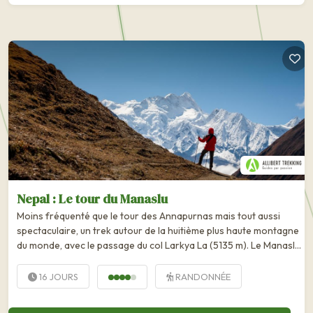
Nepal : Le tour du Manaslu
Moins fréquenté que le tour des Annapurnas mais tout aussi
spectaculaire, un trek autour de la huitième plus haute montagne
du monde, avec le passage du col Larkya La (5135 m). Le Manaslu
(8163 m) trône, isolé, à l'écart des foules. Comparable à bien des
égards au tour des Annapurnas, le trekking du tour du Manaslu
16 JOURS
RANDONNÉE
se...