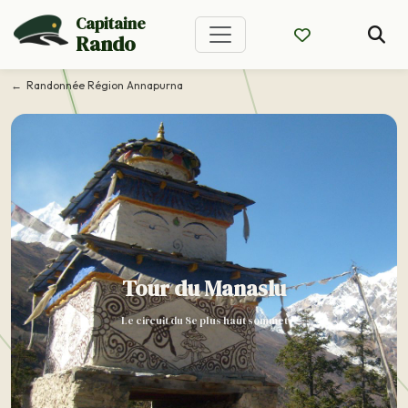
Capitaine
Rando
Randonnée Région Annapurna
Tour du Manaslu
Le circuit du 8e plus haut sommet