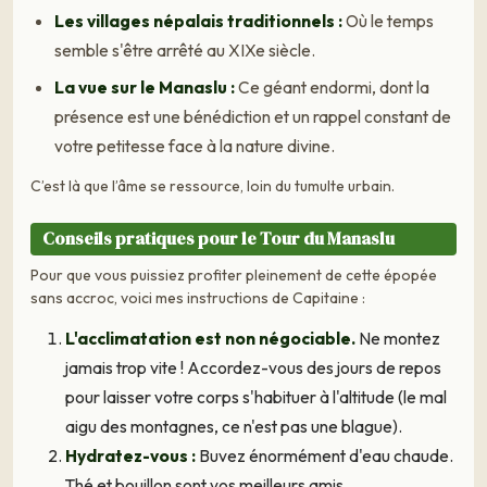
Les villages népalais traditionnels :
Où le temps
semble s'être arrêté au XIXe siècle.
La vue sur le Manaslu :
Ce géant endormi, dont la
présence est une bénédiction et un rappel constant de
votre petitesse face à la nature divine.
C’est là que l’âme se ressource, loin du tumulte urbain.
Conseils pratiques pour le Tour du Manaslu
Pour que vous puissiez profiter pleinement de cette épopée
sans accroc, voici mes instructions de Capitaine :
L'acclimatation est non négociable.
Ne montez
jamais trop vite ! Accordez-vous des jours de repos
pour laisser votre corps s'habituer à l'altitude (le mal
aigu des montagnes, ce n'est pas une blague).
Hydratez-vous :
Buvez énormément d'eau chaude.
Thé et bouillon sont vos meilleurs amis.