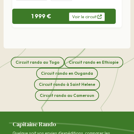
1 999 €
Voir
le
circuit
Circuit rando au Togo
Circuit rando en Ethiopie
Circuit rando en Ouganda
Circuit rando à Saint Helene
Circuit rando au Cameroun
Capitaine Rando
Quelque soit vos envies d'expéditions, comparer les