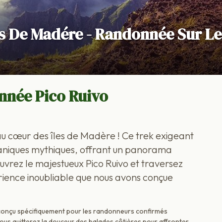
 De Madére - Randonnée Sur Les
nnée Pico Ruivo
au cœur des îles de Madère ! Ce trek exigeant
aniques mythiques, offrant un panorama
ouvrez le majestueux Pico Ruivo et traversez
ience inoubliable que nous avons conçue
é, conçu spécifiquement pour les randonneurs confirmés
us quitterez la douceur des balades côtières pour affronter