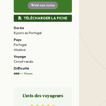
Vol non inclus
TÉLÉCHARGER LA FICHE
Durée
8 jours
au Portugal
Pays
Portugal
(Madère)
Voyage
Circuit rando
Difficulté
Moyen
L'avis des voyageurs