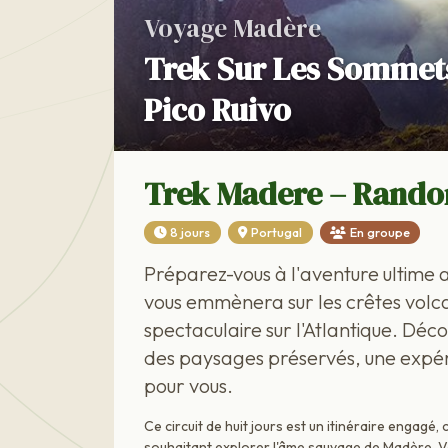
Voyage Madère
Trek Sur Les Sommets
Pico Ruivo
Trek Madere – Rando
8 jours
Portugal
En groupe
Préparez-vous à l'aventure ultime 
vous emmènera sur les crêtes volc
spectaculaire sur l'Atlantique. Déc
des paysages préservés, une expér
pour vous.
Ce circuit de huit jours est un itinéraire engag
souhaitant explorer l'âme sauvage de Madère. Vo