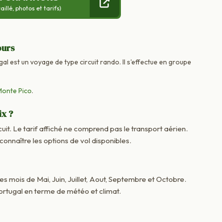
llé, photos et tarifs)
ours
gal est un voyage de type circuit rando. Il s'effectue en groupe
Monte Pico
.
ix ?
cuit. Le tarif affiché ne comprend pas le transport aérien.
nnaître les options de vol disponibles.
les mois de Mai, Juin, Juillet, Aout, Septembre et Octobre.
ortugal en terme de météo et climat.