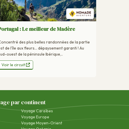
Portugal : Le meilleur de Madère
Concentré des plus belles randonnées de la partie
st de l'île aux fleurs... dépaysement garanti ! Au
sud-ouest de la péninsule Ibérique,..
Voir le circuit
yage par continent
Voyage Caraïbes
Voyage Europe
Voyage Moyen-Orient
Voyage Océanie