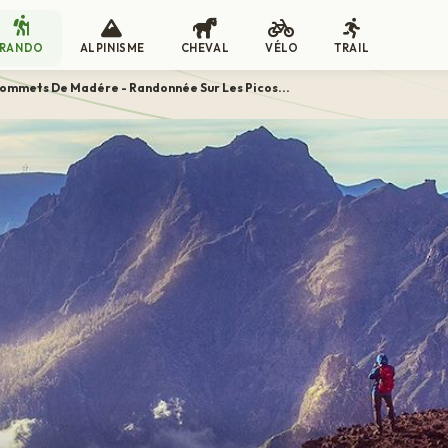
RANDO
ALPINISME
CHEVAL
VÉLO
TRAIL
Sommets De Madére - Randonnée Sur Les Picos...