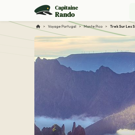
Capitaine
Rando
>
Voyage Portugal
>
Monte Pico
>
Trek Sur Les 