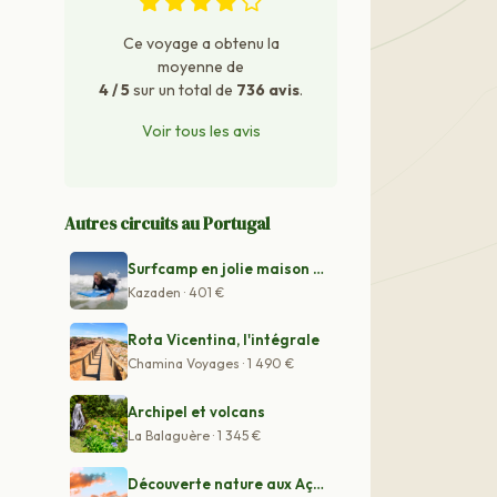
Ce voyage a obtenu la
moyenne de
4 / 5
sur un total de
736 avis
.
Voir tous les avis
Autres circuits au Portugal
Surfcamp en jolie maison proche de Peniche
Kazaden · 401 €
Rota Vicentina, l'intégrale
Chamina Voyages · 1 490 €
Archipel et volcans
La Balaguère · 1 345 €
Découverte nature aux Açores : Sao Miguel et Terceira -