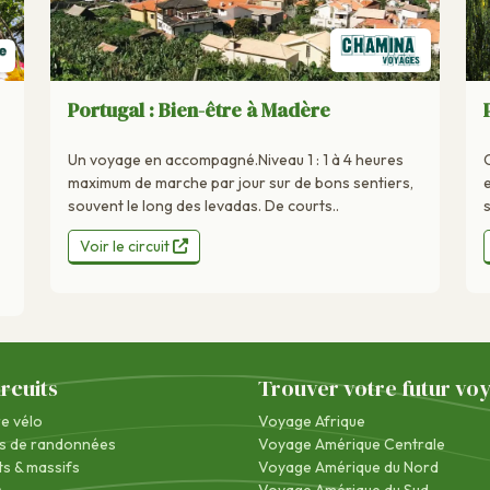
Portugal : Bien-être à Madère
Un voyage en accompagné.Niveau 1 : 1 à 4 heures
maximum de marche par jour sur de bons sentiers,
e
souvent le long des levadas. De courts..
Voir le circuit
ircuits
Trouver votre futur vo
re vélo
Voyage Afrique
s de randonnées
Voyage Amérique Centrale
s & massifs
Voyage Amérique du Nord
s
Voyage Amérique du Sud