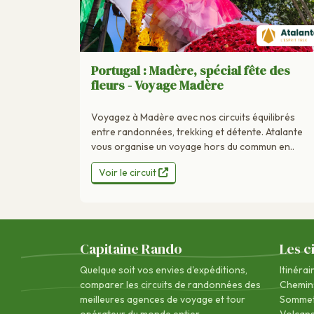
Portugal : Madère, spécial fête des
fleurs - Voyage Madère
Voyagez à Madère avec nos circuits équilibrés
entre randonnées, trekking et détente. Atalante
vous organise un voyage hors du commun en..
Voir le circuit
Capitaine Rando
Les c
Quelque soit vos envies d'expéditions,
Itinérai
comparer les circuits de randonnées des
Chemin
meilleures agences de voyage
et tour
Sommet
opérateur du monde entier.
Volcan