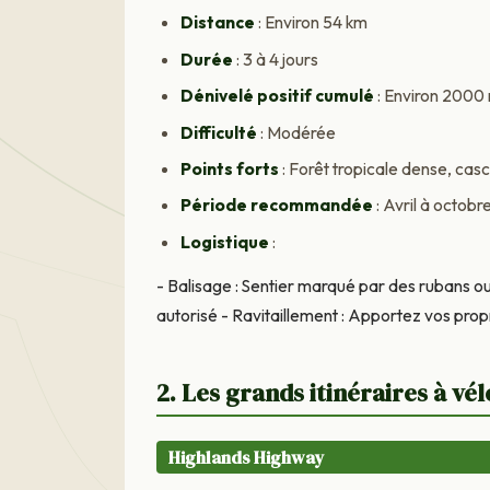
Distance
: Environ 54 km
Durée
: 3 à 4 jours
Dénivelé positif cumulé
: Environ 2000
Difficulté
: Modérée
Points forts
: Forêt tropicale dense, cas
Période recommandée
: Avril à octobr
Logistique
:
- Balisage : Sentier marqué par des rubans 
autorisé - Ravitaillement : Apportez vos pro
2. Les grands itinéraires à vél
Highlands Highway