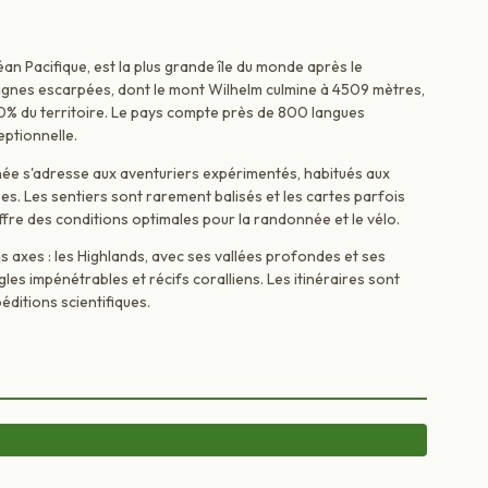
n Pacifique, est la plus grande île du monde après le
gnes escarpées, dont le mont Wilhelm culmine à 4509 mètres,
0% du territoire. Le pays compte près de 800 langues
eptionnelle.
ée s'adresse aux aventuriers expérimentés, habitués aux
es. Les sentiers sont rarement balisés et les cartes parfois
ffre des conditions optimales pour la randonnée et le vélo.
s axes : les Highlands, avec ses vallées profondes et ses
ngles impénétrables et récifs coralliens. Les itinéraires sont
péditions scientifiques.