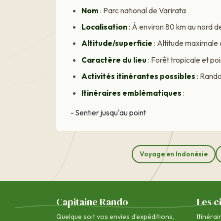
Nom
: Parc national de Varirata
Localisation
: À environ 80 km au nord 
Altitude/superficie
: Altitude maximale 
Caractère du lieu
: Forêt tropicale et p
Activités itinérantes possibles
: Rando
Itinéraires emblématiques
:
- Sentier jusqu'au point
Voyage en Indonésie
Capitaine Rando
Les c
Quelque soit vos envies d'expéditions,
Itinérai