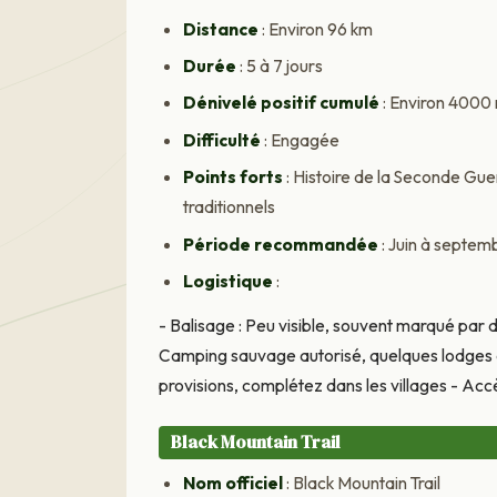
Distance
: Environ 96 km
Durée
: 5 à 7 jours
Dénivelé positif cumulé
: Environ 4000
Difficulté
: Engagée
Points forts
: Histoire de la Seconde Gu
traditionnels
Période recommandée
: Juin à septem
Logistique
:
- Balisage : Peu visible, souvent marqué par
Camping sauvage autorisé, quelques lodges da
provisions, complétez dans les villages - Ac
Black Mountain Trail
Nom officiel
: Black Mountain Trail