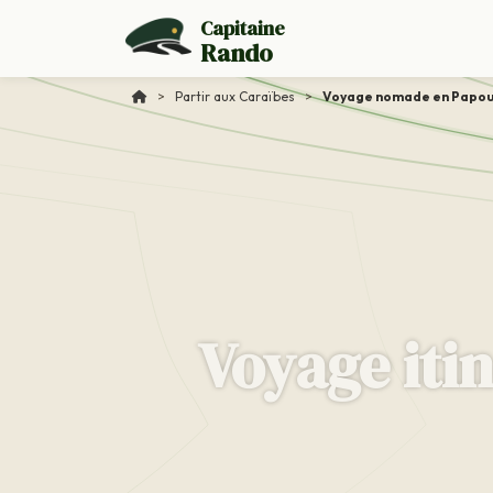
Capitaine
Rando
>
Partir aux Caraïbes
>
Voyage nomade en Papou
Voyage iti