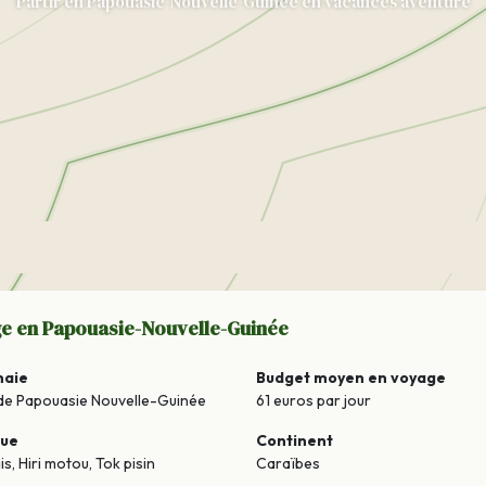
Partir en Papouasie-Nouvelle-Guinée en vacances aventure
ge en Papouasie-Nouvelle-Guinée
naie
Budget moyen en voyage
de Papouasie Nouvelle-Guinée
61 euros par jour
gue
Continent
is, Hiri motou, Tok pisin
Caraïbes