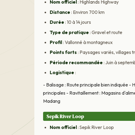
Nom officiel
: Highlands Highway
Distance
: Environ 700 km
Durée
: 10 à 14 jours
Type de pratique
: Gravel et route
Profil
: Vallonné à montagneux
Points forts
: Paysages variés, villages 
Période recommandée
: Juin à septem
Logistique
:
- Balisage : Route principale bien indiquée -
principales - Ravitaillement : Magasins d'alim
Madang
Sepik River Loop
Nom officiel
: Sepik River Loop