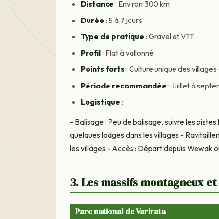
Distance
: Environ 300 km
Durée
: 5 à 7 jours
Type de pratique
: Gravel et VTT
Profil
: Plat à vallonné
Points forts
: Culture unique des villages
Période recommandée
: Juillet à sept
Logistique
:
- Balisage : Peu de balisage, suivre les pist
quelques lodges dans les villages - Ravitail
les villages - Accès : Départ depuis Wewak
3. Les massifs montagneux et
Parc national de Varirata