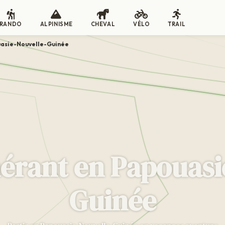
RANDO
ALPINISME
CHEVAL
VÉLO
TRAIL
asie-Nouvelle-Guinée
nérant en Papouasi
Guinée