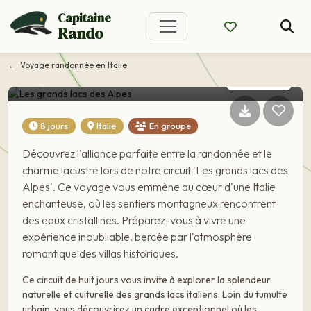
Capitaine
Rando
Voyage Italie
Les grands lacs des
Voyage randonnée en Italie
Alpes
8 jours
Italie
En groupe
Découvrez l'alliance parfaite entre la randonnée et le
charme lacustre lors de notre circuit 'Les grands lacs des
Alpes'. Ce voyage vous emmène au cœur d'une Italie
enchanteuse, où les sentiers montagneux rencontrent
des eaux cristallines. Préparez-vous à vivre une
expérience inoubliable, bercée par l'atmosphère
romantique des villas historiques.
Ce circuit de huit jours vous invite à explorer la splendeur
naturelle et culturelle des grands lacs italiens. Loin du tumulte
urbain, vous découvrirez un cadre exceptionnel où les