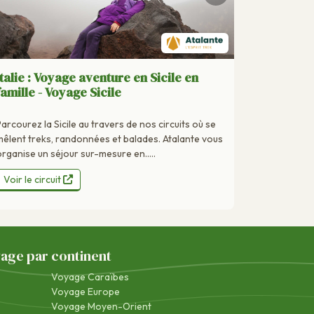
Italie : Voyage aventure en Sicile en
famille - Voyage Sicile
Parcourez la Sicile au travers de nos circuits où se
mêlent treks, randonnées et balades. Atalante vous
organise un séjour sur-mesure en.....
Voir le circuit
yage par continent
Voyage Caraïbes
Voyage Europe
Voyage Moyen-Orient