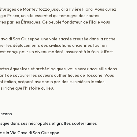
urages de Montevitozzo jusqu'à la rivière Fiora. Vous aurez
gio Prisca, un site essentiel qui témoigne des routes
ires par les Étrusques. Ce peuple fondateur de l'Italie vous
ia Cava di San Giuseppe, une voie sacrée creusée dans la roche.
er les déplacements des civilisations anciennes tout en
est conçu pour un niveau modéré, assurant à la fois l'effort
rtes équestres et archéologiques, vous serez accueillis dans
nt de savourer les saveurs authentiques de Toscane. Vous
 italien, préparé avec soin par des cuisinières locales,
riche que l'histoire du lieu.
oscans
trusque dans ses nécropoles et grottes souterraines
me la Via Cava di San Giuseppe