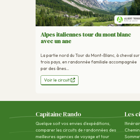
Alpes italiennes tour du mont blanc
avec un ane
La partie nord du Tour du Mont-Blanc, à cheval sur
trois pays, en randonnée familiale accompagnée
par des ânes...
Voir le circuit
Capitaine Rando
Les c
Quelque soit vos envies d'expéditions,
Itinérai
comparer les circuits de randonnées des
Chemin
meilleures agences de voyage
et tour
Sommet