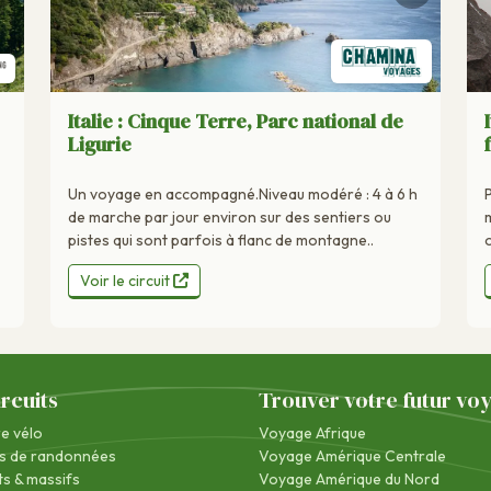
Italie : Cinque Terre, Parc national de
Ligurie
Un voyage en accompagné.Niveau modéré : 4 à 6 h
de marche par jour environ sur des sentiers ou
pistes qui sont parfois à flanc de montagne..
Voir le circuit
ircuits
Trouver votre futur vo
re vélo
Voyage Afrique
s de randonnées
Voyage Amérique Centrale
s & massifs
Voyage Amérique du Nord