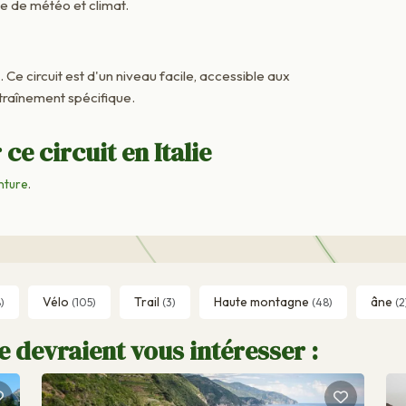
me de météo et climat.
. Ce circuit est d'un niveau facile, accessible aux
raînement spécifique.
ce circuit en Italie
nture
.
Vélo
Trail
Haute montagne
âne
)
(105)
(3)
(48)
(2
e devraient vous intéresser :