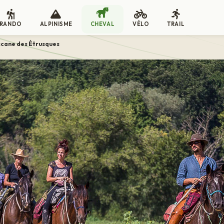
RANDO
ALPINISME
CHEVAL
VÉLO
TRAIL
scane des Étrusques