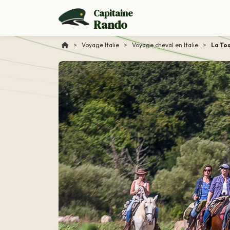
Capitaine
Rando
>
Voyage Italie
>
Voyage cheval en Italie
>
La To