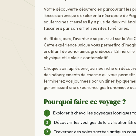
Votre découverte débutera en parcourant les pât
l'occasion unique d'explorer la nécropole de Pog
souterraines creusées il y a plus de deux milléna
fascinera par son art et ses rites funéraires.
Au fil des jours, l'aventure se poursuit sur la V
Cette expérience unique vous permettra d'imagin
profitant de panoramas grandioses. L'itinéraire 
physique et le plaisir contemplatif.
Chaque soir, après une journée riche en découve
des hébergements de charme qui vous permettro
terminerez vos journées par un dîner typiquement
garantissant une expérience gastronomique aussi 
Pourquoi faire ce voyage ?
Explorer à cheval les paysages iconiques t
Découvrir les vestiges de la civilisation É
Traverser des voies sacrées antiques com