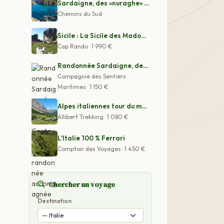
Sardaigne, des «nuraghe» à la Costa Verde
Chemins du Sud
Sicile : La Sicile des Madonies à l'Etna en rando à che
Cap Rando · 1 990 €
Randonnée Sardaigne, des «nuraghe» à la Costa Verde : S
Compagnie des Sentiers
Maritimes · 1 150 €
Alpes italiennes tour du mont blanc avec un ane
Allibert Trekking · 1 080 €
L'Italie 100 % Ferrari
Comptoir des Voyages · 1 450 €
Chercher un voyage
Destination