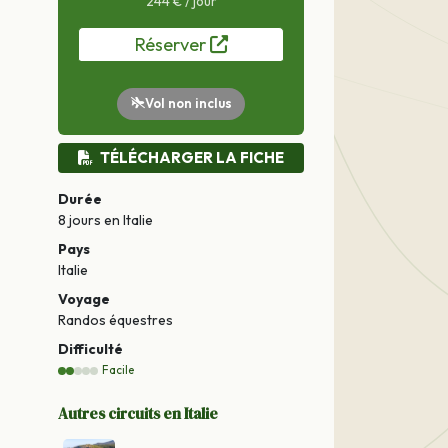
244 € / jour
Réserver
Vol non inclus
TÉLÉCHARGER LA FICHE
Durée
8 jours
en Italie
Pays
Italie
Voyage
Randos équestres
Difficulté
Facile
Autres circuits en Italie