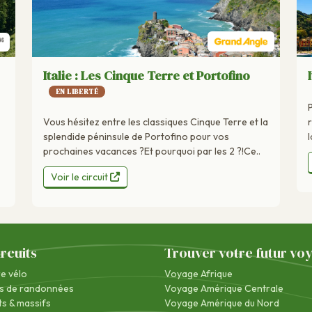
Italie : Les Cinque Terre et Portofino
EN LIBERTÉ
Vous hésitez entre les classiques Cinque Terre et la
l
splendide péninsule de Portofino pour vos
prochaines vacances ?Et pourquoi par les 2 ?!Ce..
Voir le circuit
ircuits
Trouver votre futur vo
re vélo
Voyage Afrique
s de randonnées
Voyage Amérique Centrale
s & massifs
Voyage Amérique du Nord