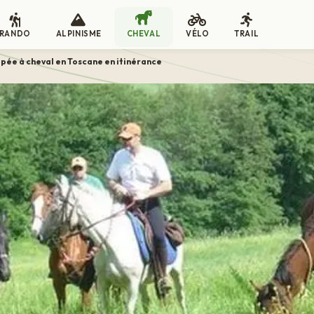
RANDO
ALPINISME
CHEVAL
VÉLO
TRAIL
pée à cheval en Toscane en itinérance