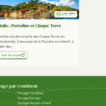
Italie : Portofino et Cinque Terre
Partez à la découverte des Cinque Terres en
randonnée. À deux pas de la Toscane se nichent, à
abri des..
Voir le circuit
yage par continent
Voyage Caraïbes
Voyage Europe
Voyage Moyen-Orient