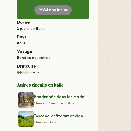
Vol non inclus
Durée
5 jours
en Italie
Pays
Italie
Voyage
Randos équestres
Difficulté
Facile
Autres circuits en Italie
Randonnée dans les Madonies
Cheval d'Aventure · 100 €
Toscane, châteaux et vignobles du Chianti
Chemins du Sud