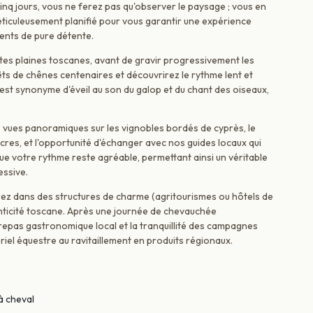
inq jours, vous ne ferez pas qu'observer le paysage ; vous en
méticuleusement planifié pour vous garantir une expérience
ents de pure détente.
stes plaines toscanes, avant de gravir progressivement les
ts de chênes centenaires et découvrirez le rythme lent et
n est synonyme d'éveil au son du galop et du chant des oiseaux,
les vues panoramiques sur les vignobles bordés de cyprès, le
cres, et l'opportunité d'échanger avec nos guides locaux qui
ue votre rythme reste agréable, permettant ainsi un véritable
essive.
z dans des structures de charme (agritourismes ou hôtels de
enticité toscane. Après une journée de chevauchée
 repas gastronomique local et la tranquillité des campagnes
riel équestre au ravitaillement en produits régionaux.
à cheval