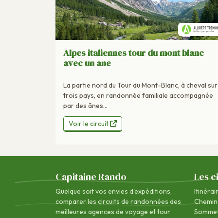
Alpes italiennes tour du mont blanc
avec un ane
La partie nord du Tour du Mont-Blanc, à cheval sur
trois pays, en randonnée familiale accompagnée
par des ânes...
Voir le circuit
Capitaine Rando
Les c
Quelque soit vos envies d'expéditions,
Itinérai
comparer les circuits de randonnées des
Chemin
meilleures agences de voyage
et tour
Sommet