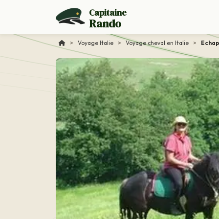
Capitaine
Rando
>
Voyage Italie
>
Voyage cheval en Italie
>
Echap