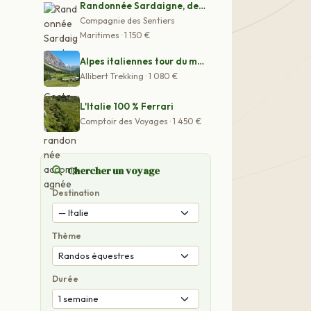
Randonnée Sardaigne, des «nuraghe» à la Costa Verde : S
Compagnie des Sentiers
Maritimes · 1 150 €
Alpes italiennes tour du mont blanc avec un ane
Allibert Trekking · 1 080 €
L'Italie 100 % Ferrari
Comptoir des Voyages · 1 450 €
Chercher un voyage
Destination
Thème
Durée