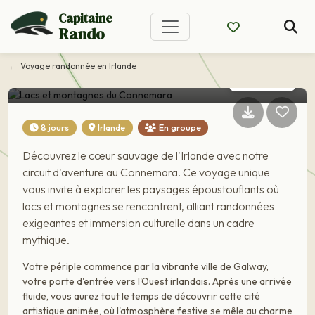
Capitaine
Rando
Voyage Irlande
Lacs et montagnes du
Voyage randonnée en Irlande
Connemara
8 jours
Irlande
En groupe
Découvrez le cœur sauvage de l'Irlande avec notre
circuit d'aventure au Connemara. Ce voyage unique
vous invite à explorer les paysages époustouflants où
lacs et montagnes se rencontrent, alliant randonnées
exigeantes et immersion culturelle dans un cadre
mythique.
Votre périple commence par la vibrante ville de Galway,
votre porte d'entrée vers l'Ouest irlandais. Après une arrivée
fluide, vous aurez tout le temps de découvrir cette cité
artistique animée, où l'atmosphère festive se mêle au charme