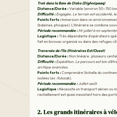
Trek dans la Baie de Disko (Díghnúpaaq)
Distance/Durée :
Variable (environ 50–150 km /
Difficulté :
Engagée. Le terrain est accidenté, le
Points forts :
Immersion dans un environnement g
(baleines, phoques). L'itinéraire se combine sou
Période recommandée :
Mi-juillet à mi-septemb
Logistique :
Très dépendante d’opérateurs spécia
fait en bivouac organisé ou dans des refuges côti
Traversée de l'île (Itinéraires Est/Ouest)
Distance/Durée :
Non linéaire ; plusieurs cent
Difficulté :
Expédition. Le parcours est loin d’êtr
arctique avancées.
Points forts :
Comprendre l'échelle du continen
isolées (ex : Kulusak).
Période recommandée :
Juillet-août.
Logistique :
Nécessite un transport aérien ou mar
ravitaillement est quasi inexistant hors des ports 
2. Les grands itinéraires à vél