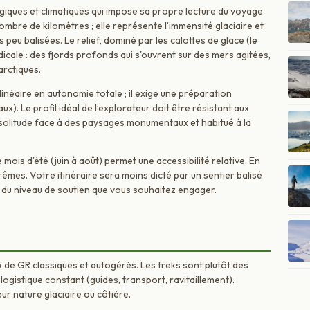
iques et climatiques qui impose sa propre lecture du voyage
 nombre de kilomètres ; elle représente l’immensité glaciaire et
eu balisées. Le relief, dominé par les calottes de glace (le
icale : des fjords profonds qui s'ouvrent sur des mers agitées,
arctiques.
inéaire en autonomie totale ; il exige une préparation
ux). Le profil idéal de l’explorateur doit être résistant aux
a solitude face à des paysages monumentaux et habitué à la
 mois d'été (juin à août) permet une accessibilité relative. En
êmes. Votre itinéraire sera moins dicté par un sentier balisé
 du niveau de soutien que vous souhaitez engager.
 de GR classiques et autogérés. Les treks sont plutôt des
ogistique constant (guides, transport, ravitaillement).
r nature glaciaire ou côtière.