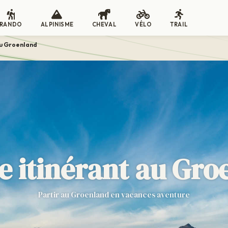
RANDO
ALPINISME
CHEVAL
VÉLO
TRAIL
u Groenland
e itinérant au Gro
Partir au Groenland en vacances aventure