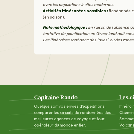
avec les populations inuites modernes.
Activités itinérantes possibles :
Randonnée côt
(en saison).
Note méthodologique :
En raison de l'absence qua
tentative de planification en Groenland doit consi
Les itinéraires sont donc des "axes" ou des zones
Capitaine Rando
Les c
Quelque soit vos envies d'expéditions,
Itinérai
comparer les circuits de randonnées des
Chemin
meilleures agences de voyage
et tour
Sommet
opérateur du monde entier.
Volcan