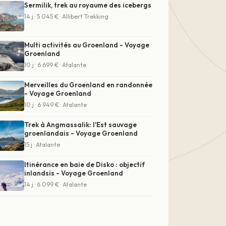
Sermilik, trek au royaume des icebergs
14 j · 5 045 € · Allibert Trekking
Multi activités au Groenland - Voyage
Groenland
10 j · 6 699 € · Atalante
Merveilles du Groenland en randonnée
- Voyage Groenland
10 j · 6 949 € · Atalante
Trek à Angmassalik: l'Est sauvage
groenlandais - Voyage Groenland
15 j · Atalante
Itinérance en baie de Disko : objectif
inlandsis - Voyage Groenland
14 j · 6 099 € · Atalante