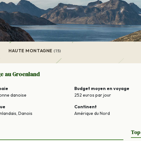
HAUTE MONTAGNE
(15)
ge au Groenland
naie
Budget moyen en voyage
onne danoise
252 euros par jour
gue
Continent
landais, Danois
Amérique du Nord
Top 