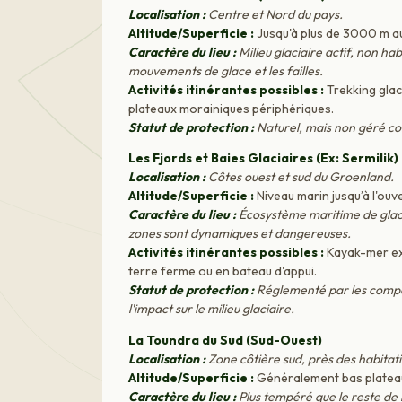
Localisation :
Centre et Nord du pays.
Altitude/Superficie :
Jusqu'à plus de 3000 m au-
Caractère du lieu :
Milieu glaciaire actif, non ha
mouvements de glace et les failles.
Activités itinérantes possibles :
Trekking glac
plateaux morainiques périphériques.
Statut de protection :
Naturel, mais non géré com
Les Fjords et Baies Glaciaires (Ex: Sermilik)
Localisation :
Côtes ouest et sud du Groenland.
Altitude/Superficie :
Niveau marin jusqu’à l'ouv
Caractère du lieu :
Écosystème maritime de glace,
zones sont dynamiques et dangereuses.
Activités itinérantes possibles :
Kayak-mer exp
terre ferme ou en bateau d'appui.
Statut de protection :
Réglementé par les compag
l'impact sur le milieu glaciaire.
La Toundra du Sud (Sud-Ouest)
Localisation :
Zone côtière sud, près des habitati
Altitude/Superficie :
Généralement bas plateau
Caractère du lieu :
Plus tempéré que le reste de l'