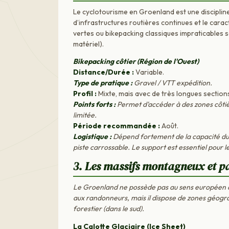
Le cyclotourisme en Groenland est une disciplin
d’infrastructures routières continues et le cara
vertes ou bikepacking classiques impraticables s
matériel).
Bikepacking côtier (Région de l'Ouest)
Distance/Durée :
Variable.
Type de pratique :
Gravel / VTT expédition.
Profil :
Mixte, mais avec de très longues section
Points forts :
Permet d'accéder à des zones côtiè
limitée.
Période recommandée :
Août.
Logistique :
Dépend fortement de la capacité du 
piste carrossable. Le support est essentiel pour l
3. Les massifs montagneux et p
Le Groenland ne possède pas au sens européen d
aux randonneurs, mais il dispose de zones géogra
forestier (dans le sud).
La Calotte Glaciaire (Ice Sheet)