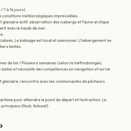
 7 à 14 jours).
s conditions météorologiques imprévisibles.
laciaire actif, observation des icebergs et faune arctique
vent avec le kayak de mer.
re.
lisés. Le balisage est local et saisonnier. L'hébergement se
ers limités.
aines de km / Plusieurs semaines (selon la méthodologie).
e balisé et nécessite des compétences en navigation et survie
t glaciaire, rencontre avec les communautés de pêcheurs
itime pour atteindre le point de départ et l'extraction. Le
principaux (Nuuk, Ilulissat).
o