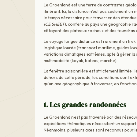
Le Groenland est une terre de contrastes géolog
itinérant. Ici, la distance n’est pas seulement un
le temps nécessaire pour traverser des étendues p
ICE SHEET
), confère au pays une géographie rad
côtoyant des plateaux rocheux et des toundras 
Le voyage longue distance est rarement un trek l
logistique lourde (transport maritime, guides loca
variations climatiques extrêmes, apte à gérer l
multimodalité (kayak, bateau, marche).
La fenêtre saisonnière est strictement limitée : le
dehors de cette période, les conditions sont extr
qu’un axe géographique à traverser, en fonction
1. Les grandes randonnées
Le Groenland n'est pas traversé par des réseaux
expéditions thématiques nécessitant un support l
Néanmoins, plusieurs axes sont reconnus pour leu