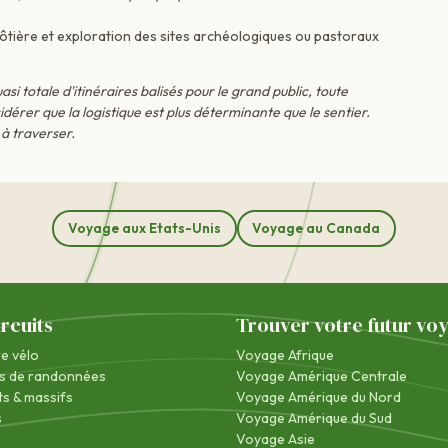
ière et exploration des sites archéologiques ou pastoraux
si totale d'itinéraires balisés pour le grand public, toute
dérer que la logistique est plus déterminante que le sentier.
 à traverser.
Voyage aux Etats-Unis
Voyage au Canada
ircuits
Trouver votre futur vo
re vélo
Voyage Afrique
s de randonnées
Voyage Amérique Centrale
s & massifs
Voyage Amérique du Nord
s
Voyage Amérique du Sud
Voyage Asie