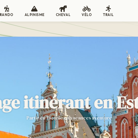
RANDO
ALPINISME
CHEVAL
VÉLO
TRAIL
ge itinérant en Es
Partir en Estonie en vacances aventure