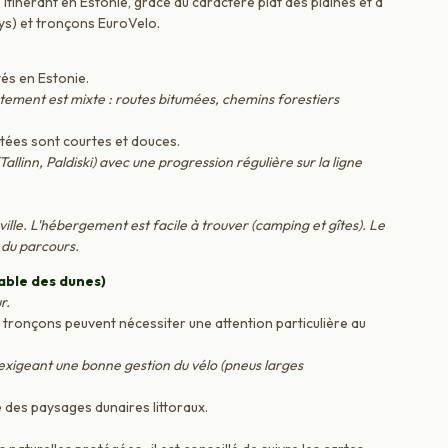
 itinérant en Estonie, grâce au caractère plat des plaines et à
ays) et tronçons EuroVelo.
és en Estonie.
tement est mixte : routes bitumées, chemins forestiers
tées sont courtes et douces.
Tallinn, Paldiski) avec une progression régulière sur la ligne
ville. L'hébergement est facile à trouver (camping et gîtes). Le
du parcours.
lable des dunes)
r.
 tronçons peuvent nécessiter une attention particulière au
 exigeant une bonne gestion du vélo (pneus larges
 des paysages dunaires littoraux.