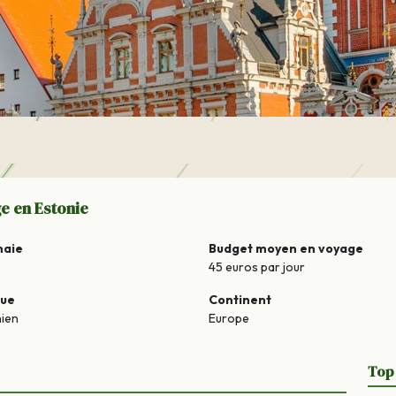
e en Estonie
naie
Budget moyen en voyage
45 euros par jour
gue
Continent
nien
Europe
Top 