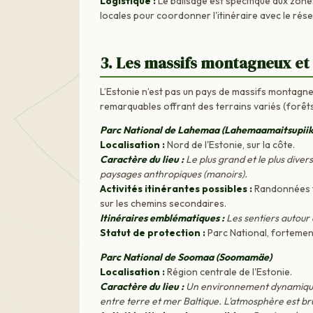
Logistique :
Le balisage est spécifique aux zones 
locales pour coordonner l'itinéraire avec le rés
3. Les massifs montagneux et
L’Estonie n’est pas un pays de massifs montagne
remarquables offrant des terrains variés (forêt
Parc National de Lahemaa (Lahemaamaitsupiik
Localisation :
Nord de l'Estonie, sur la côte.
Caractère du lieu :
Le plus grand et le plus diver
paysages anthropiques (manoirs).
Activités itinérantes possibles :
Randonnées fo
sur les chemins secondaires.
Itinéraires emblématiques :
Les sentiers autour
Statut de protection :
Parc National, fortemen
Parc National de Soomaa (Soomamäe)
Localisation :
Région centrale de l'Estonie.
Caractère du lieu :
Un environnement dynamique d
entre terre et mer Baltique. L'atmosphère est br