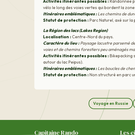
Activités itinérantes possibles :
Randonnée péd
vélo le long des voies vertes qui bordent la zone
Itinéraires emblématiques :
Les chemins de dune
Statut de protection :
Parc Naturel, axé sur la
La Région des lacs (Lakes Region)
Localisation :
Centre-Nord du pays.
Caractère du lieu :
Paysage lacustre parsemé de 
voies et de chemins forestiers peu aménagés mais 
Activités itinérantes possibles :
Bikepacking su
autour du lac Peipus).
Itinéraires emblématiques :
Les boucles de chemin
Statut de protection :
Non structuré en parc un
Voyage en Russie
Capitaine Rando
Les c