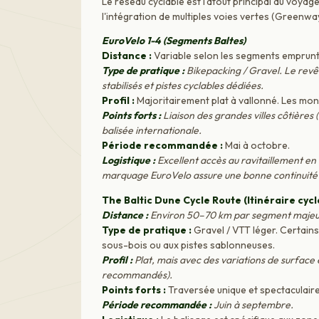
Le réseau cyclable est l’atout principal du voyage
l'intégration de multiples voies vertes (Greenw
EuroVelo 1-4 (Segments Baltes)
Distance :
Variable selon les segments emprunt
Type de pratique :
Bikepacking / Gravel. Le revê
stabilisés et pistes cyclables dédiées.
Profil :
Majoritairement plat à vallonné. Les mon
Points forts :
Liaison des grandes villes côtières (
balisée internationale.
Période recommandée :
Mai à octobre.
Logistique :
Excellent accès au ravitaillement en 
marquage EuroVelo assure une bonne continuité 
The Baltic Dune Cycle Route (Itinéraire cyc
Distance :
Environ 50–70 km par segment majeu
Type de pratique :
Gravel / VTT léger. Certains
sous-bois ou aux pistes sablonneuses.
Profil :
Plat, mais avec des variations de surface
recommandés).
Points forts :
Traversée unique et spectaculaire
Période recommandée :
Juin à septembre.