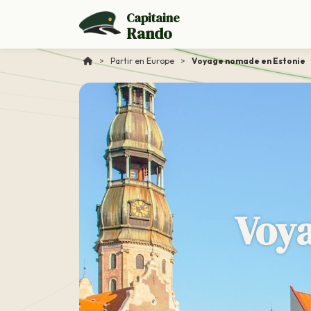
Capitaine
Rando
>
Partir en Europe
>
Voyage nomade en Estonie
Voya