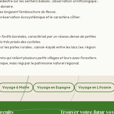
estre sur les sentiers balisés ; observation ornithologique ;
 dunaire.
s longeant l'embouchure du fleuve.
 préservation écosystémique et le caractère côtier.
forêts boréales, caractérisé par un réseau dense de petites
très prisés des cyclistes.
r les pistes rurales ; canoë-kayak entre les lacs (ex: région
s qui relient plusieurs petits villages et leurs axes forestiers.
ique, mais régi par le patrimoine naturel régional.
Voyage à Malte
Voyage en Espagne
Voyage en Lituanie
ircuits
Trouver votre futur vo