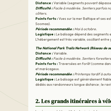
Distance :
Variable (segments pouvant dépass
Difficulté :
Facile à modérée. Sentiers parfois non
côtiers.
Points forts :
Vues sur la mer Baltique et ses e
Soomaa).
Période recommandée :
Mai à octobre.
Logistique :
Le balisage dépend des segments em
L'hébergement est très variable, oscillant entre
The National Park Trails Network (Réseau de se
Distance :
Variable.
Difficulté :
Facile à modérée. Sentiers forestiers
Points forts :
Traversées en forêt (comme dans
et marécageux.
Période recommandée :
Printemps tardif à aut
Logistique :
Le balisage est généralement fiable 
dédiés aux randonneurs longue distance ; le ravit
2. Les grands itinéraires à vél