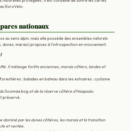
naturelles protégées ; il est conseillé de suivre les cartes
eau EuroVelo.
 parcs nationaux
ux au sens alpin, mais elle possède des ensembles naturels
s, dunes, marais) propices à l'introspection en mouvement.
)
sifié. Il mélange forêts anciennes, marais côtiers, landes et
restières ; balades en bateau dans les estuaires ; cyclisme
 du
Soomaa bog
et de la réserve côtière d’Haapsalu.
t préservé.
ominé par les dunes côtières, les marais et la transition
ute et ventée.