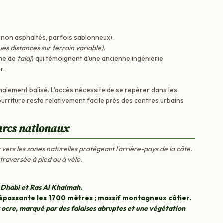
 non asphaltés, parfois sablonneux).
es distances sur terrain variable).
ème de
falaj
) qui témoignent d’une ancienne ingénierie
r.
nalement balisé. L'accès nécessite de se repérer dans les
nourriture reste relativement facile près des centres urbains
arcs nationaux
r vers les zones naturelles protégeant l'arrière-pays de la côte.
traversée à pied ou à vélo.
 Dhabi et Ras Al Khaimah.
épassante les 1700 mètres ; massif montagneux côtier.
r ocre, marqué par des falaises abruptes et une végétation