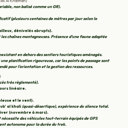
Ras Al Khaimah)
ariable, non balisé comme un GR).
icatif (plusieurs centaines de mètres par jour selon le
lleux, dénivelés abrupts).
t les chaînes montagneuses. Présence d’une faune adaptée
inexistant en dehors des sentiers touristiques aménagés.
une planification rigoureuse, car les points de passage sont
dé pour l'orientation et la gestion des ressources.
)
cès très réglementé).
urs linéaire.
euse et le vent).
ub' al khali
(quasi-désertique), expérience du silence total.
hiver (novembre à mars).
t nécessite des véhicules tout-terrain équipés de GPS
ment autonome pour la durée du trek.