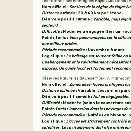
Les foothills des montagnes Hajar (Abu Dhabi / 
Nom officiel :
Sentiers de la région du Hajar (v
Distance estimée :
20 à 40 km par étape.
Dénivelé positif cumulé :
Variable, mais signif
secteur).
Difficulté :
Modérée à engagée (terrain rocai
Points forts :
Vues panoramiques sur la côte e
aux milieux arides.
Période recommandée :
Novembre à mars.
Logistique :
Le balisage est souvent faible ou 
L'hébergement et le ravitaillement nécessitent 
espacés. Un guide local est fortement recomman
Réserves Naturelles du Désert (ex : Al Marmoom
Nom officiel :
Zones désertiques protégées (ac
Distance estimée :
Variable, souvent en parco
Dénivelé positif cumulé :
Nul ou négligeable.
Difficulté :
Modérée (selon la couverture sabl
Points forts :
Immersion dans les paysages de
r
Période recommandée :
Nuitées en bivouac, 
Logistique :
L’accès est strictement contrôlé e
satellites. Le ravitaillement doit être entière