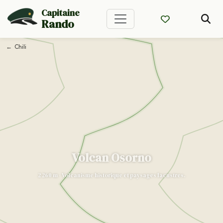
Capitaine
Rando
Chili
Volcan Osorno
2 260 m - Volcanisme historique et paysages lacustres.