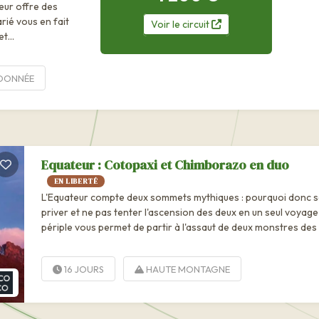
teur offre des
rié vous en fait
Voir
le
circuit
t...
DONNÉE
Equateur : Cotopaxi et Chimborazo en duo
EN LIBERTÉ
L'Equateur compte deux sommets mythiques : pourquoi donc 
priver et ne pas tenter l'ascension des deux en un seul voyage
périple vous permet de partir à l'assaut de deux monstres de
: l'un avoisinant les 6000 mètres d'altitude et...
16 JOURS
HAUTE MONTAGNE