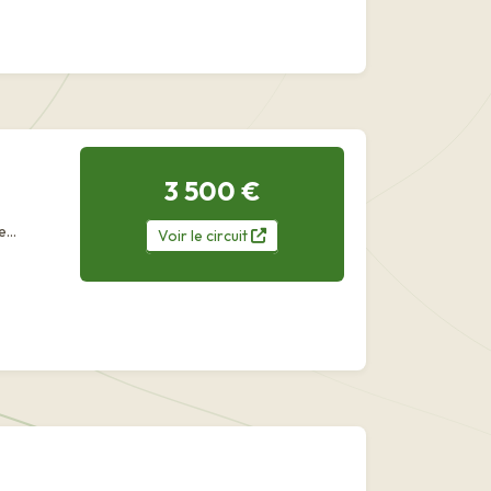
3 500 €
e
Voir
le
circuit