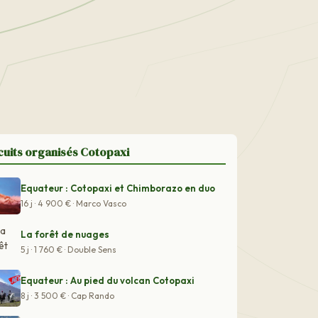
cuits organisés Cotopaxi
Equateur : Cotopaxi et Chimborazo en duo
16 j · 4 900 € · Marco Vasco
La forêt de nuages
5 j · 1 760 € · Double Sens
Equateur : Au pied du volcan Cotopaxi
8 j · 3 500 € · Cap Rando