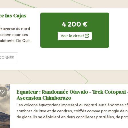
rc las Cajas
4 200 €
 traversé du nord
essionne par ses
Voir
le
circuit
habitants. De Quito
DONNÉE
Equateur : Randonnée Otavalo - Trek Cotopaxi 
Ascension Chimborazo
Les volcans équatoriens imposent au regard leurs énormes 
sombres de lave et de cendres, coiffés comme par magie de n
de glace. Ils se déploient en deux cordillères parallèles, de part 