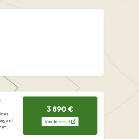
-
3 890 €
cônes
eige et
Voir
le
circuit
et...