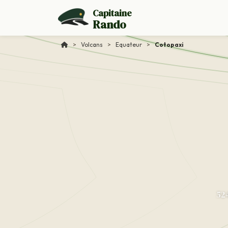
Capitaine
Rando
>
Volcans
>
Equateur
>
Cotopaxi
524