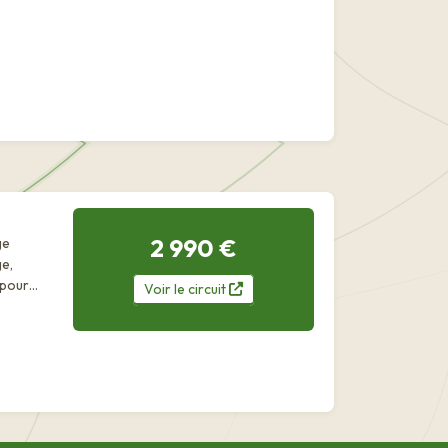
2 990 €
ge
e,
 pour
Voir
le
circuit
e