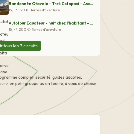
Randonnée Otavalo - Trek Cotopaxi - Ascension Chimboraz
15 j · 3 890 € · Terres d'aventure
Autotour Equateur - nuit chez l'habitant - Réserve Cuya
15 j · 4 200 € · Terres d'aventure
ir tous les 7 circuits
ogramme complet, sécurité, guides adaptés,
e, en petit groupe ou en liberté, à vous de choisir