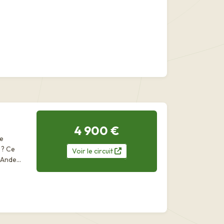
4 900 €
se
 ? Ce
Voir
le
circuit
s Andes