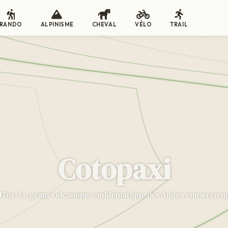
RANDO
ALPINISME
CHEVAL
VÉLO
TRAIL
Cotopaxi
7m : Le géant volcanique emblématique des Andes équatorien