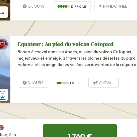
15 JOURS
RANDONNÉE
DIFFICILE
Equateur : Au pied du volcan Cotopaxi
Rando à cheval dans les Andes, au pied du volcan Cotopaxi,
majestueux et enneigé, à travers les plaines désertes du parc
national et les magnifiques vallées verdoyantes de la région d
Cayambe-Zuleta-Imbabura, au nord de Quito.
8 JOURS
CHEVAL
FACILE
É
1 760 €
eur, à la