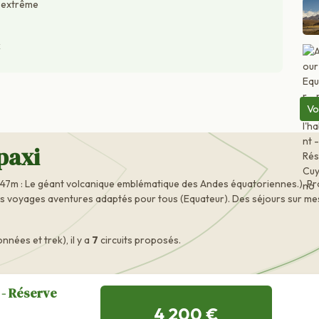
é extrême
k
Vo
paxi
247m : Le géant volcanique emblématique des Andes équatoriennes.). Pr
s voyages aventures adaptés pour tous (Equateur). Des séjours sur mesur
ées et trek), il y a
7
circuits proposés.
 - Réserve
4 200 €