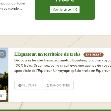
i, pour partager
on du monde....
Voir
le
circuit
L'Equateur, un territoire de treks
EN LIBERTÉ
Découvrez les plus beaux sommets d'Equateur, lors d'un voya
100% treks. Organisez votre circuit avec une agence de voyag
spécialiste de l'Equateur. Un voyage spécial treks en Equateur
les amoureux de l'aventure ! Adeptes de treks, d'ascensions, d
randonnées et d'aventures, ce voyage en...
14 JOURS
RANDONNÉE