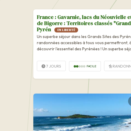
France : Gavarnie, lacs du Néouvielle et
de Bigorre : Territoires classés "Grand
Pyrén
EN LIBERTÉ
Un superbe séjour dans les Grands Sites des Pyrén
randonnées accessibles à tous vous permettront, à
découvrir l'essentiel des Pyrénées ! Un superbe séj
Grands Sites des Pyrénées ; des randonnées acces
permettront, à votre rythme, de découvrir...
7 JOURS
RANDONN
FACILE