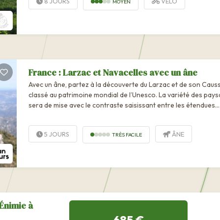
8 JOURS
VÉLO
MOYEN
France : Larzac et Navacelles avec un âne
Avec un âne, partez à la découverte du Larzac et de son Caus
classé au patrimoine mondial de l’Unesco. La variété des pay
sera de mise avec le contraste saisissant entre les étendues
steppiques du plateau qui invitent à la...
5 JOURS
ÂNE
TRÈS FACILE
-Énimie à