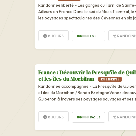
Randonnée liberté - Les gorges du Tarn, de Sainte-É
Ailleurs en France Dans le sud du Massif central, l
les paysages spectaculaires des Cévennes en six j
randonnée. De Sainte-Énimie ou La Malène...
8 JOURS
RANDONN
FACILE
France : Découvrir la Presqu’île de Qu
et les îles du Morbihan
EN LIBERTÉ
Randonnée accompagnée - La Presqu’île de Quiber
et îles du Morbihan / Rando BretagneVenez découvri
Quiberon à travers ses paysages sauvages et ses s
Au programme : les célèbres...
8 JOURS
RANDONN
FACILE