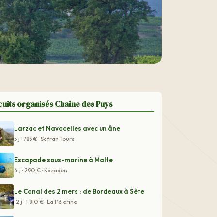
cuits organisés Chaîne des Puys
Larzac et Navacelles avec un âne
5 j · 785 € · Safran Tours
Escapade sous-marine à Malte
4 j · 290 € · Kazaden
Le Canal des 2 mers : de Bordeaux à Sète
12 j · 1 810 € · La Pèlerine