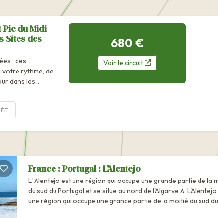
 Pic du Midi
s Sites des
680 €
ées ; des
Voir
le
circuit
 votre rythme, de
our dans les
sibles à tous vous
ÉE
France : Portugal : L'Alentejo
L' Alentejo est une région qui occupe une grande partie de la moitié
du sud du Portugal et se situe au nord de l'Algarve A. L'Alentejo est
une région qui occupe une grande partie de la moitié du sud du
Portugal et se situe au nord de l'Algarve A l'origine, le nom,...