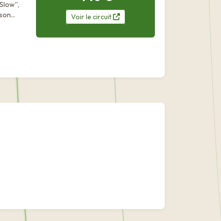
Slow'',
 son
Voir
le
circuit