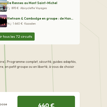
De Rennes au Mont Saint-Michel
7 j · 895 € · Abicyclette Voyages
Vietnam & Cambodge en groupe : de Hanoï à Angkor
14 j · 1 660 € · Kazaden
ir tous les 72 circuits
ère). Programme complet, sécurité, guides adaptés,
 en petit groupe ou en liberté, à vous de choisir
440 €
opose