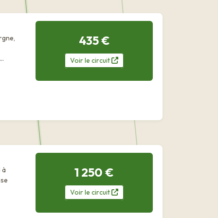
435 €
ergne,
..
Voir
le
circuit
1 250 €
 à
nse
Voir
le
circuit