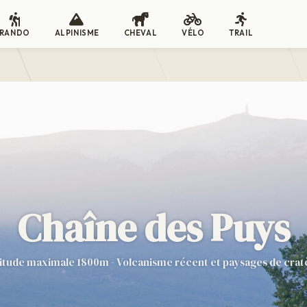
RANDO
ALPINISME
CHEVAL
VÉLO
TRAIL
Chaîne des Puys
titude maximale 1800m - Volcanisme récent et paysages de crat