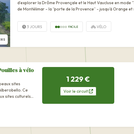
d’explorer la Drôme Provençale et le Haut Vaucluse en mode ''
de Montélimar - la ‘’porte de la Provence’’ - jusqu’à Orange et
théâtre antique inscrit à...
3 JOURS
VÉLO
FACILE
Pouilles à vélo
1 229 €
beaux sites
 Alberobello. Ce
Voir
le
circuit
x sites culturels
l del Monte,...