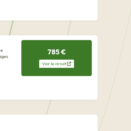
785 €
se
sages
Voir
le
circuit