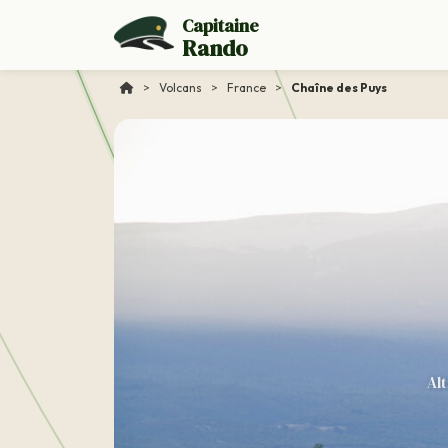
Capitaine
Rando
>
Volcans
>
France
>
Chaîne des Puys
Al