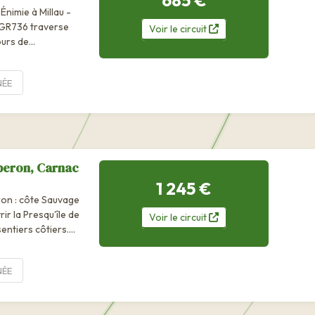
685 €
nimie à Millau -
e GR736 traverse
Voir
le
circuit
ours de
ÉE
iberon, Carnac
1 245 €
on : côte Sauvage
r la Presqu’île de
Voir
le
circuit
entiers côtiers.
ÉE