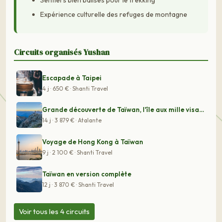
Sentiers bien balisés pour le trekking
Expérience culturelle des refuges de montagne
Circuits organisés Yushan
Escapade à Taipei
4 j · 650 € · Shanti Travel
Grande découverte de Taïwan, l'île aux mille visages -
14 j · 3 879 € · Atalante
Voyage de Hong Kong à Taïwan
9 j · 2 100 € · Shanti Travel
Taïwan en version complète
12 j · 3 870 € · Shanti Travel
Voir tous les 4 circuits