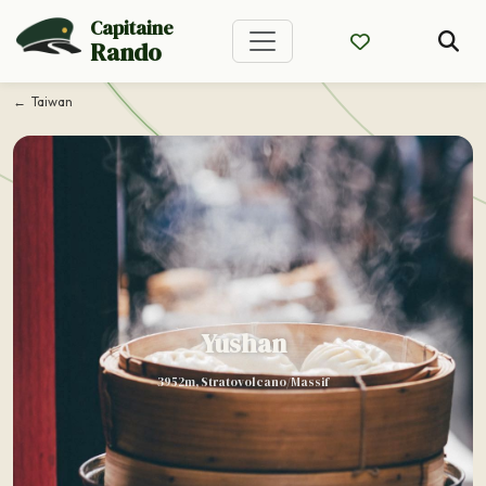
Capitaine
Rando
Taiwan
Yushan
3952m, Stratovolcano/Massif