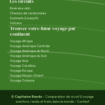
Les circuits
Itinéraire vélo
Chemins de randonnées
Sommets & massifs
Volcans
Trouver votre futur voyage par
continent
Voyage Afrique
Voyage Amérique Centrale
Voyage Amérique du Nord
Voyage Amérique du Sud
Voyage Asie
Voyage Caraïbes
Voyage Europe
Voyage Moyen-Orient
Voyage Océanie
©
Capitaine Rando
- Comparateur de circuit & voyage
aventure, rando et treks dans le monde -
Contact